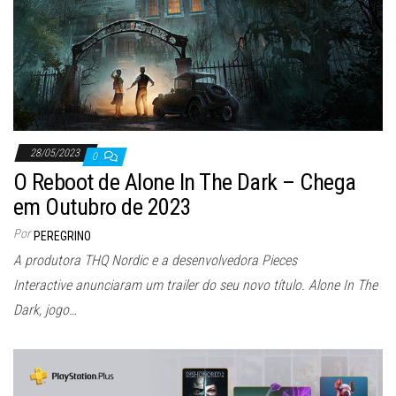
28/05/2023
0
O Reboot de Alone In The Dark – Chega
em Outubro de 2023
Por
PEREGRINO
A produtora THQ Nordic e a desenvolvedora Pieces
Interactive anunciaram um trailer do seu novo título. Alone In The
Dark, jogo…