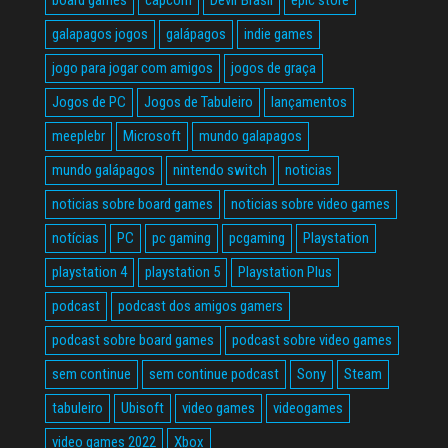
galapagos jogos
galápagos
indie games
jogo para jogar com amigos
jogos de graça
Jogos de PC
Jogos de Tabuleiro
lançamentos
meeplebr
Microsoft
mundo galapagos
mundo galápagos
nintendo switch
noticias
noticias sobre board games
noticias sobre video games
notícias
PC
pc gaming
pcgaming
Playstation
playstation 4
playstation 5
Playstation Plus
podcast
podcast dos amigos gamers
podcast sobre board games
podcast sobre video games
sem continue
sem continue podcast
Sony
Steam
tabuleiro
Ubisoft
video games
videogames
video games 2022
Xbox