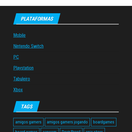
de
posts
PLATAFORMAS
Mobile
Nintendo Switch
PC
Playstation
Tabuleiro
Xbox
TAGS
amigos gamers
amigos gamers jogando
boardgames
board games
capcom
Devir Brasil
epic store