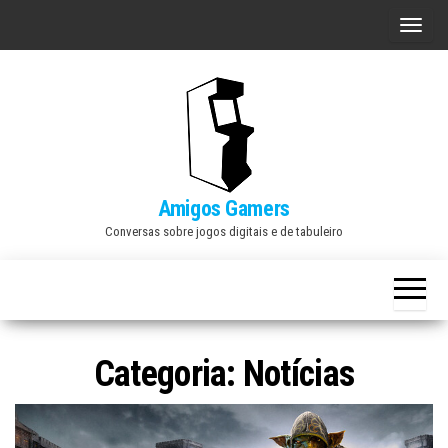
Skip
A
to
l
the
t
content
e
r
n
a
Amigos Gamers
r
Conversas sobre jogos digitais e de tabuleiro
n
a
v
e
Categoria:
Notícias
g
a
ç