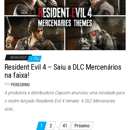
08/04/2023
0
Resident Evil 4 – Saiu a DLC Mercenários
na faixa!
Por
PEREGRINO
A produtora e distribuidora Capcom anunciou uma novidade para
o recém lançado Residente Evil 4 remake. A DLC Mercenaries
está…
Paginação
1
2
…
41
Próximo