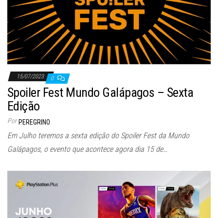
15/07/2023
0
Spoiler Fest Mundo Galápagos – Sexta
Edição
Por
PEREGRINO
Em Julho teremos a sexta edição do Spoiler Fest da Mundo
Galápagos, o evento que acontece agora dia 15 de…