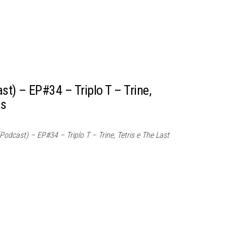
t) – EP#34 – Triplo T – Trine,
Us
dcast) – EP#34 – Triplo T – Trine, Tetris e The Last