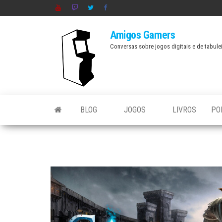
Skip
to
Amigos Gamers
the
Conversas sobre jogos digitais e de tabule
content
BLOG
JOGOS
LIVROS
PO