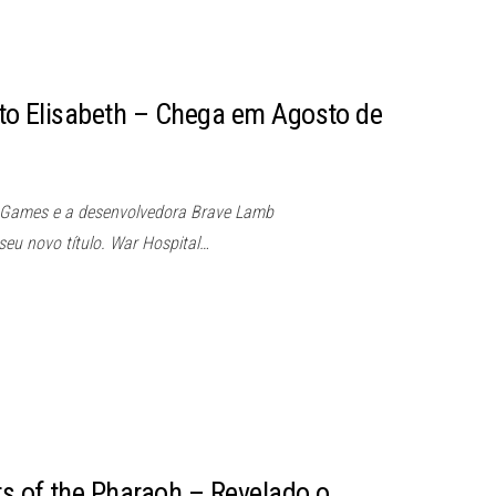
r to Elisabeth – Chega em Agosto de
 Games e a desenvolvedora Brave Lamb
seu novo título. War Hospital…
rs of the Pharaoh – Revelado o