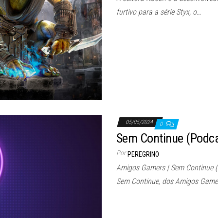
furtivo para a série Styx, o…
05/05/2024
0
Sem Continue (Podca
Por
PEREGRINO
Amigos Gamers | Sem Continue (
Sem Continue, dos Amigos Game