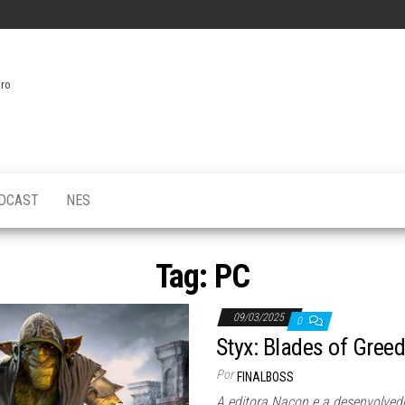
iro
DCAST
NES
Tag:
PC
09/03/2025
0
Styx: Blades of Gree
Por
FINALBOSS
A editora Nacon e a desenvolve