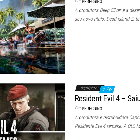
Por
PEREGRINO
A produtora Deep Silver e a dese
seu novo título. Dead Island 2, t
08/04/2023
0
Resident Evil 4 – Sai
Por
PEREGRINO
A produtora e distribuidora Ca
Residente Evil 4 remake. A DLC M