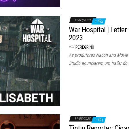
12/03/2023
0
War Hospital | Lette
2023
Por
PEREGRINO
As produtoras Nacon and Movie
Studio anunciaram um trailer do 
11/03/2023
0
Tintin Reporter: Ciga