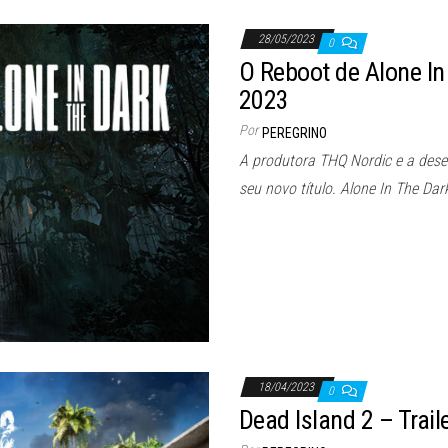
28/05/2023
0
O Reboot de Alone I
2023
Por
PEREGRINO
A produtora THQ Nordic e a desen
seu novo título. Alone In The Dar
18/04/2023
0
Dead Island 2 – Trai