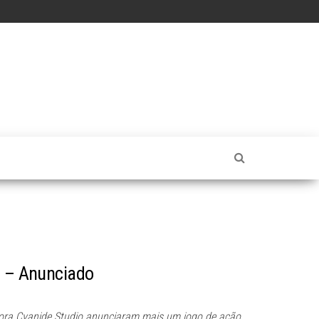
d – Anunciado
dora Cyanide Studio anunciaram mais um jogo de ação