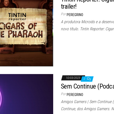
trailer!
Por
PEREGRINO
A produtora Microids e a desenvo
novo título. Tintin Reporter: Cig
10/03/2023
0
Sem Continue (Podca
Por
PEREGRINO
Amigos Gamers | Sem Continue 
Continue, dos Amigos Gamers. N