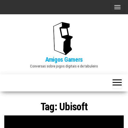
Skip
A
to
l
the
t
content
e
r
n
a
Amigos Gamers
r
Conversas sobre jogos digitais e de tabuleiro
n
a
v
e
Tag:
Ubisoft
g
a
ç