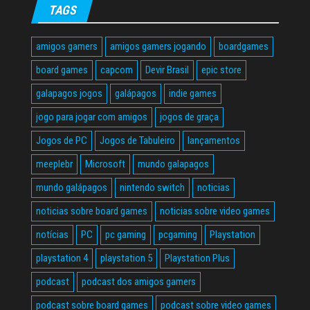
TAGS
amigos gamers
amigos gamers jogando
boardgames
board games
capcom
Devir Brasil
epic store
galapagos jogos
galápagos
indie games
jogo para jogar com amigos
jogos de graça
Jogos de PC
Jogos de Tabuleiro
lançamentos
meeplebr
Microsoft
mundo galapagos
mundo galápagos
nintendo switch
noticias
noticias sobre board games
noticias sobre video games
notícias
PC
pc gaming
pcgaming
Playstation
playstation 4
playstation 5
Playstation Plus
podcast
podcast dos amigos gamers
podcast sobre board games
podcast sobre video games