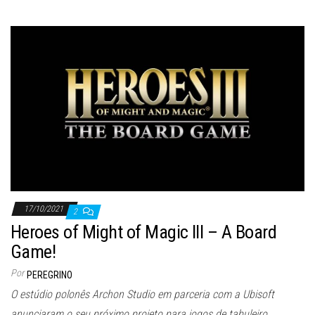
17/10/2021
2
Heroes of Might of Magic III – A Board
Game!
Por
PEREGRINO
O estúdio polonês Archon Studio em parceria com a Ubisoft
anunciaram o seu próximo projeto para jogos de tabuleiro.