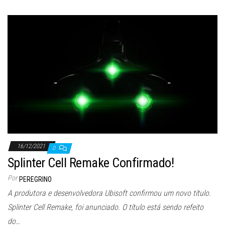
16/12/2021
0
Splinter Cell Remake Confirmado!
Por
PEREGRINO
A produtora e desenvolvedora Ubisoft confirmou um novo título.
Splinter Cell Remake, foi anunciado. O título está sendo refeito
do…