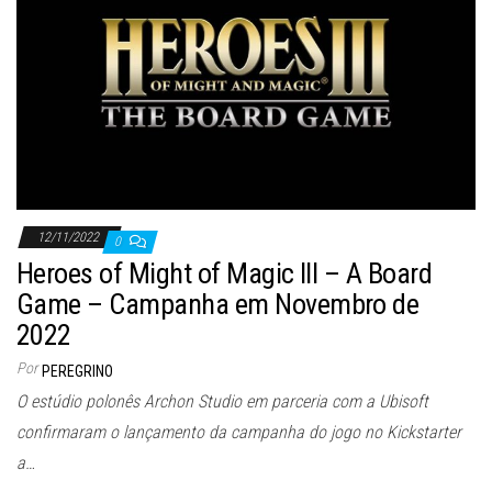
ã
o
12/11/2022
0
Heroes of Might of Magic III – A Board
Game – Campanha em Novembro de
2022
Por
PEREGRINO
O estúdio polonês Archon Studio em parceria com a Ubisoft
confirmaram o lançamento da campanha do jogo no Kickstarter
a…