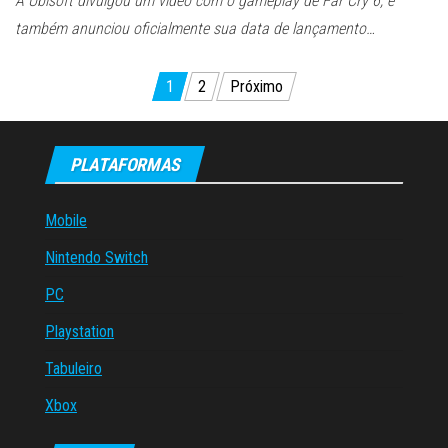
A Ubisoft divulgou um vídeo com o gameplay de Far Cry 6, e
também anunciou oficialmente sua data de lançamento…
Paginação
1
2
Próximo
de
posts
PLATAFORMAS
Mobile
Nintendo Switch
PC
Playstation
Tabuleiro
Xbox