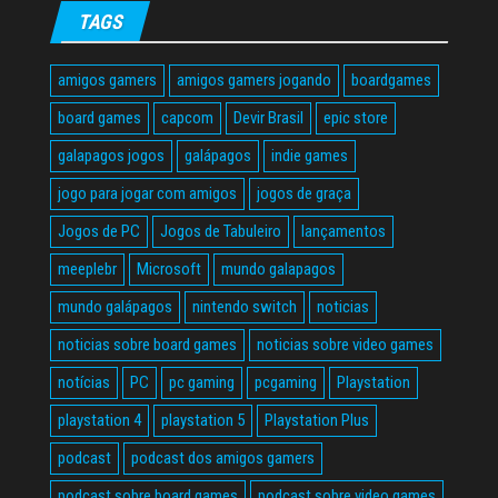
TAGS
amigos gamers
amigos gamers jogando
boardgames
board games
capcom
Devir Brasil
epic store
galapagos jogos
galápagos
indie games
jogo para jogar com amigos
jogos de graça
Jogos de PC
Jogos de Tabuleiro
lançamentos
meeplebr
Microsoft
mundo galapagos
mundo galápagos
nintendo switch
noticias
noticias sobre board games
noticias sobre video games
notícias
PC
pc gaming
pcgaming
Playstation
playstation 4
playstation 5
Playstation Plus
podcast
podcast dos amigos gamers
podcast sobre board games
podcast sobre video games