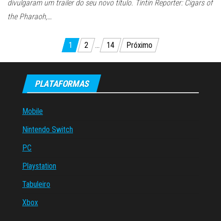
divulgaram um trailer do seu novo título. Tintin Reporter: Cigars of
the Pharaoh,…
Paginação
1
2
…
14
Próximo
de
posts
PLATAFORMAS
Mobile
Nintendo Switch
PC
Playstation
Tabuleiro
Xbox