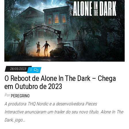
28/05/2023
0
O Reboot de Alone In The Dark – Chega
em Outubro de 2023
Por
PEREGRINO
A produtora THQ Nordic e a desenvolvedora Pieces
Interactive anunciaram um trailer do seu novo título. Alone In The
Dark, jogo…