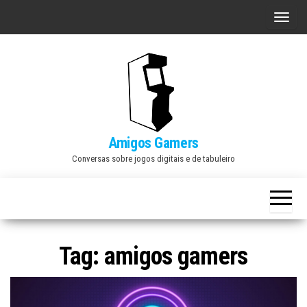
Skip
A
to
l
the
t
content
e
r
n
a
Amigos Gamers
r
Conversas sobre jogos digitais e de tabuleiro
n
a
v
e
Tag:
amigos gamers
g
a
ç