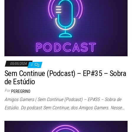
ã
o
05/05/2024
0
Sem Continue (Podcast) – EP#35 – Sobra
de Estúdio
Por
PEREGRINO
Amigos Gamers | Sem Continue (Podcast) – EP#35 – Sobra de
Estúdio. Do podcast Sem Continue, dos Amigos Gamers. Nesse…