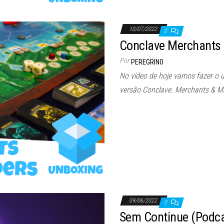
10/07/2022
0
Conclave Merchants 
Por
PEREGRINO
No vídeo de hoje vamos fazer o 
versão Conclave. Merchants & M
09/06/2022
0
Sem Continue (Podca