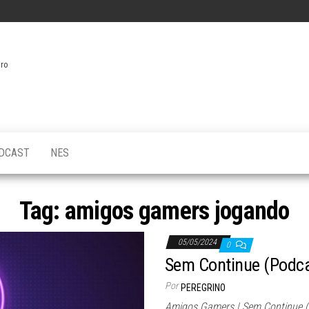
iro
DCAST
NES
Tag:
amigos gamers jogando
05/05/2024
0
Sem Continue (Podca
Por
PEREGRINO
Amigos Gamers | Sem Continue (