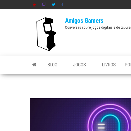
Skip
to
Amigos Gamers
the
Conversas sobre jogos digitais e de tabule
content
BLOG
JOGOS
LIVROS
PO