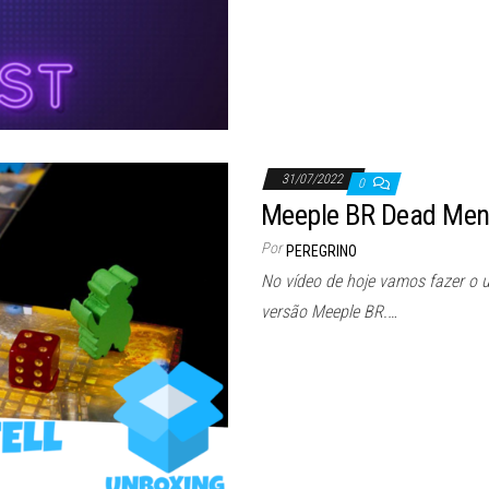
31/07/2022
0
Meeple BR Dead Men 
Por
PEREGRINO
No vídeo de hoje vamos fazer o u
versão Meeple BR.…