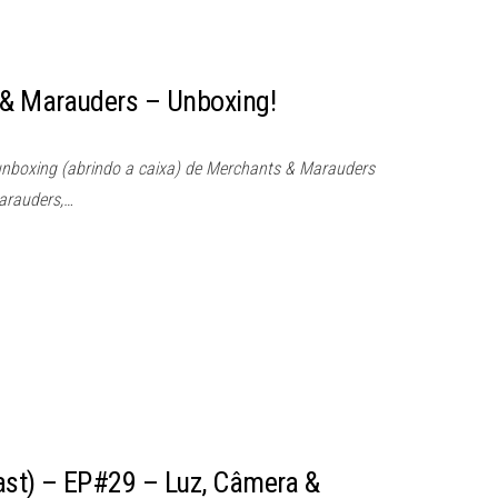
& Marauders – Unboxing!
unboxing (abrindo a caixa) de Merchants & Marauders
arauders,…
st) – EP#29 – Luz, Câmera &