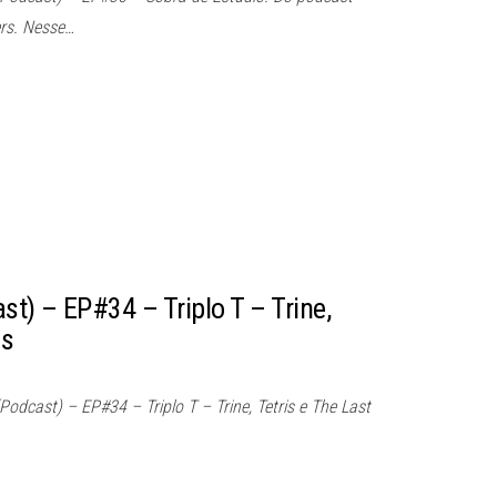
rs. Nesse…
t) – EP#34 – Triplo T – Trine,
Us
dcast) – EP#34 – Triplo T – Trine, Tetris e The Last