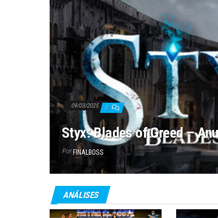
09/03/2025
0
Styx: Blades of Greed – An
Por
FINALBOSS
ANÁLISES