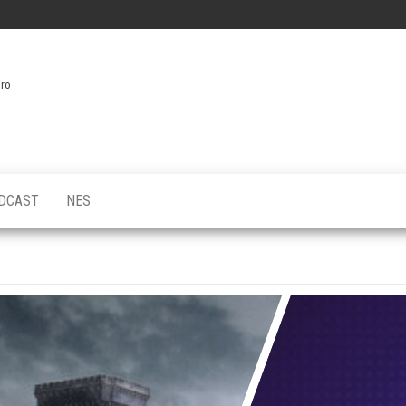
iro
DCAST
NES