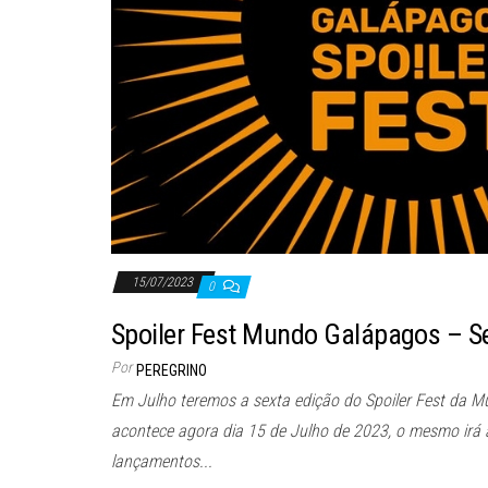
15/07/2023
0
Spoiler Fest Mundo Galápagos – S
Por
PEREGRINO
Em Julho teremos a sexta edição do Spoiler Fest da 
acontece agora dia 15 de Julho de 2023, o mesmo irá a
lançamentos...