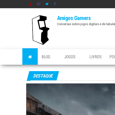
Skip
to
Amigos Gamers
the
Conversas sobre jogos digitais e de tabule
content
BLOG
JOGOS
LIVROS
PO
DESTAQUE