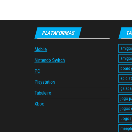
PLATAFORMAS
TA
amigo
Mobile
amigo
Nintendo Switch
board
PC
epic s
Playstation
galáp
Tabuleiro
jogo p
Xbox
jogos 
Jogos 
meepl