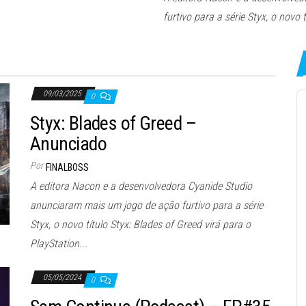
furtivo para a série Styx, o novo 
09/03/2025
A
0
P
Styx: Blades of Greed –
Anunciado
Por
FINALBOSS
A editora Nacon e a desenvolvedora Cyanide Studio
anunciaram mais um jogo de ação furtivo para a série
Styx, o novo título Styx: Blades of Greed virá para o
PlayStation...
05/05/2024
0