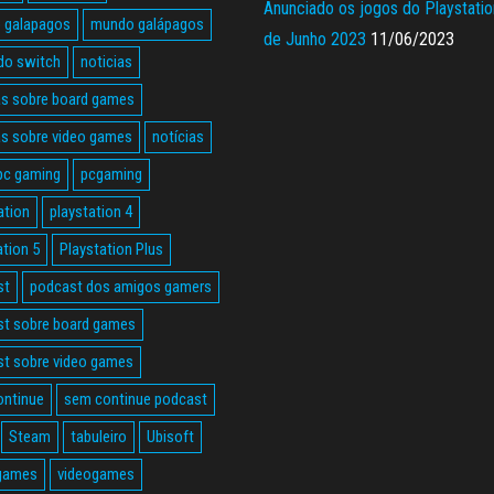
Anunciado os jogos do Playstatio
 galapagos
mundo galápagos
de Junho 2023
11/06/2023
do switch
noticias
as sobre board games
as sobre video games
notícias
pc gaming
pcgaming
ation
playstation 4
ation 5
Playstation Plus
st
podcast dos amigos gamers
t sobre board games
t sobre video games
ontinue
sem continue podcast
Steam
tabuleiro
Ubisoft
 games
videogames