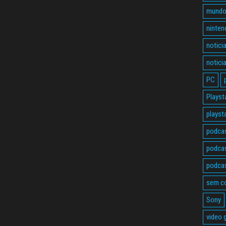
mundo
ninten
notici
notici
PC
Playst
playst
podca
podcas
podcas
sem c
Sony
video