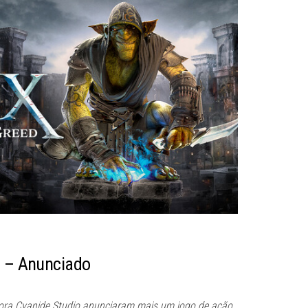
d – Anunciado
dora Cyanide Studio anunciaram mais um jogo de ação