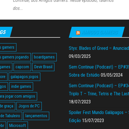
Continue, dos Amigos Gamers. Nesse episódio, falamos
dos...
GS
AMIGOS GAMERS
s gamers
Styx: Blades of Greed – Anuncia
09/03/2025
s gamers jogando
boardgames
 games
capcom
Devir Brasil
Sem Continue (Podcast) – EP#3
Sobra de Estúdio
05/05/2024
tore
galapagos jogos
Sem Continue (Podcast) – EP#3
agos
indie games
Triplo T – Trine, Tetris e The Las
ara jogar com amigos
18/07/2023
de graça
Jogos de PC
Spoiler Fest Mundo Galápagos –
de Tabuleiro
lançamentos
Edição
15/07/2023
ebr
Microsoft