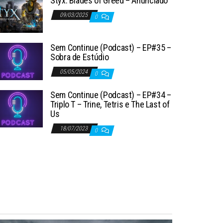
Styx: Blades of Greed – Anunciado
09/03/2025
0
Sem Continue (Podcast) – EP#35 –
Sobra de Estúdio
05/05/2024
0
Sem Continue (Podcast) – EP#34 –
Triplo T – Trine, Tetris e The Last of
Us
18/07/2023
0