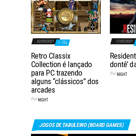
02/03/2021
17/02/2021
0
Retro Classix
Resident 
Collection é lançado
dontê’ da
para PC trazendo
Por
NIGHT
alguns “clássicos” dos
arcades
Por
NIGHT
JOGOS DE TABULEIRO (BOARD GAMES)