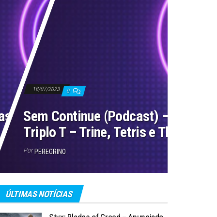
18/07/2023
0
ast) – EP#35 –
Sem Continue (Podcast) – EP#34 
Triplo T – Trine, Tetris e The Last 
Por
PEREGRINO
ÚLTIMAS NOTÍCIAS