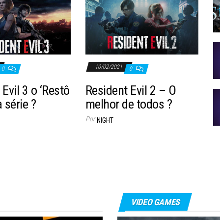
10/02/2021
0
0
Evil 3 o ‘Restô
Resident Evil 2 – O
 série ?
melhor de todos ?
Por
NIGHT
VIDEO GAMES