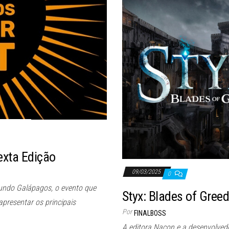
exta Edição
09/03/2025
0
Mundo Galápagos, o evento que
Styx: Blades of Gree
presentar os principais
Por
FINALBOSS
A editora Nacon e a desenvolve