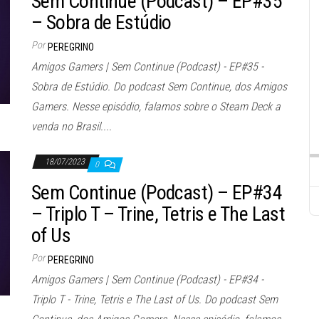
Sem Continue (Podcast) – EP#35
– Sobra de Estúdio
Por
PEREGRINO
Amigos Gamers | Sem Continue (Podcast) - EP#35 -
Sobra de Estúdio. Do podcast Sem Continue, dos Amigos
Gamers. Nesse episódio, falamos sobre o Steam Deck a
venda no Brasil....
18/07/2023
0
Sem Continue (Podcast) – EP#34
– Triplo T – Trine, Tetris e The Last
of Us
Por
PEREGRINO
Amigos Gamers | Sem Continue (Podcast) - EP#34 -
Triplo T - Trine, Tetris e The Last of Us. Do podcast Sem