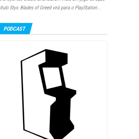
título Styx: Blades of Greed virá para o PlayStation...
PODCAST
udio
layer