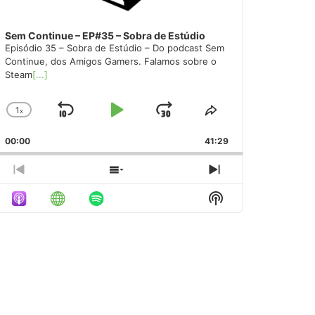
Sem Continue – EP#35 – Sobra de Estúdio
Episódio 35 – Sobra de Estúdio – Do podcast Sem
Continue, dos Amigos Gamers. Falamos sobre o
Steam
[...]
1
x
Skip
Play
Jump
Change
Share
Playback
This
Backward
Pause
Forward
00:00
Rate
41:29
Episode
Previous
Show
Next
Episode
Episodes
Episode
Show
List
Podcast
Information