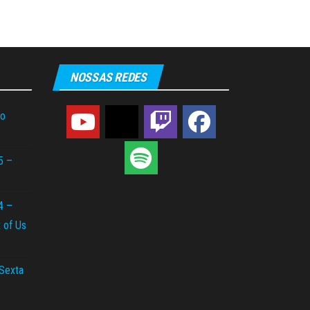
NOSSAS REDES
do
5 –
4 –
t of Us
 Sexta