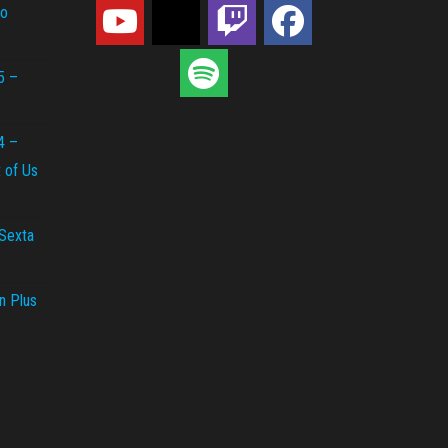
do
5 –
4 –
t of Us
 Sexta
n Plus