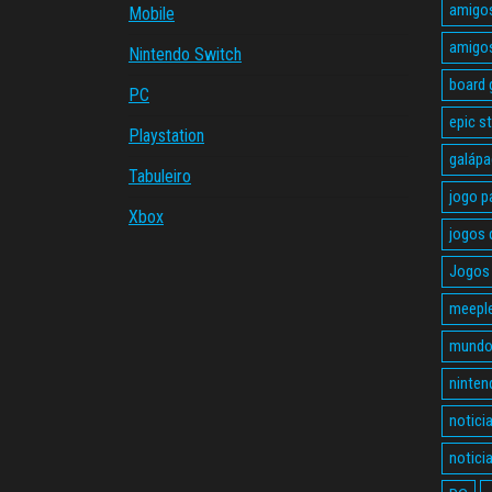
amigo
Mobile
amigo
Nintendo Switch
board
PC
epic s
Playstation
galáp
Tabuleiro
jogo p
Xbox
jogos 
Jogos 
meepl
mundo
ninten
notici
notici