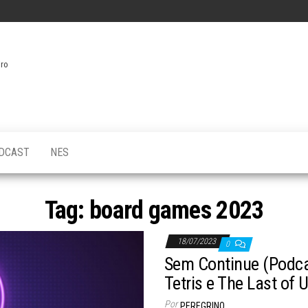
iro
DCAST
NES
Tag:
board games 2023
18/07/2023
0
Sem Continue (Podcas
Tetris e The Last of 
Por
PEREGRINO