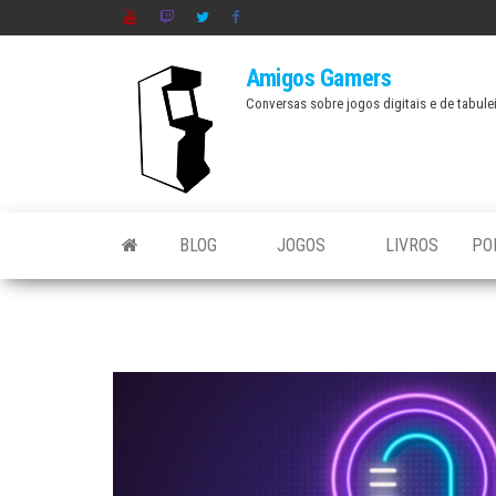
Skip
to
Amigos Gamers
the
Conversas sobre jogos digitais e de tabule
content
BLOG
JOGOS
LIVROS
PO