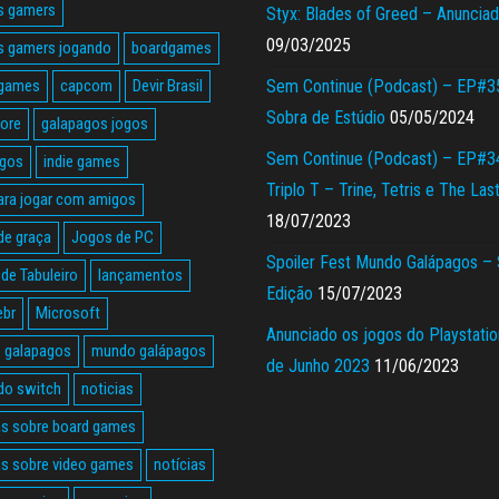
s gamers
Styx: Blades of Greed – Anuncia
09/03/2025
s gamers jogando
boardgames
 games
capcom
Devir Brasil
Sem Continue (Podcast) – EP#3
Sobra de Estúdio
05/05/2024
tore
galapagos jogos
Sem Continue (Podcast) – EP#3
agos
indie games
Triplo T – Trine, Tetris e The Las
ara jogar com amigos
18/07/2023
de graça
Jogos de PC
Spoiler Fest Mundo Galápagos –
de Tabuleiro
lançamentos
Edição
15/07/2023
ebr
Microsoft
Anunciado os jogos do Playstatio
 galapagos
mundo galápagos
de Junho 2023
11/06/2023
do switch
noticias
as sobre board games
as sobre video games
notícias