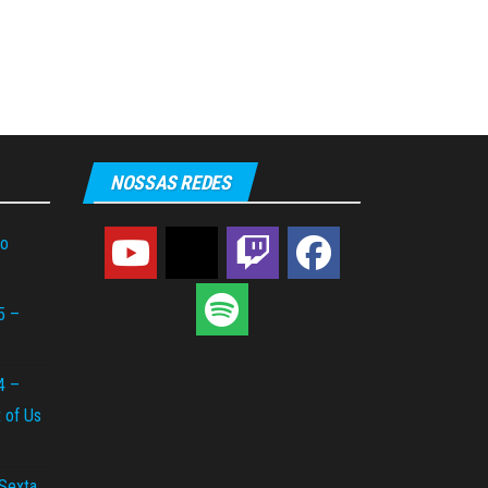
NOSSAS REDES
do
5 –
4 –
t of Us
 Sexta