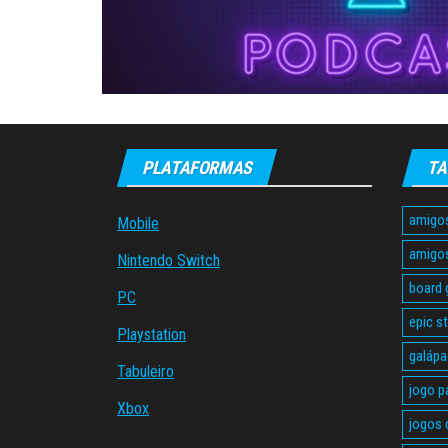
PLATAFORMAS
TA
amigo
Mobile
amigo
Nintendo Switch
board
PC
epic s
Playstation
galáp
Tabuleiro
jogo p
Xbox
jogos 