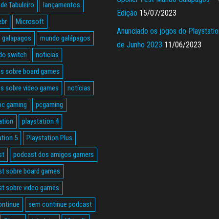
de Tabuleiro
lançamentos
Edição
15/07/2023
ebr
Microsoft
Anunciado os jogos do Playstatio
 galapagos
mundo galápagos
de Junho 2023
11/06/2023
do switch
noticias
as sobre board games
as sobre video games
notícias
pc gaming
pcgaming
ation
playstation 4
ation 5
Playstation Plus
st
podcast dos amigos gamers
t sobre board games
t sobre video games
ontinue
sem continue podcast