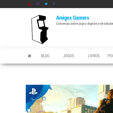
Skip
to
Amigos Gamers
the
Conversas sobre jogos digitais e de tabule
content
BLOG
JOGOS
LIVROS
PO