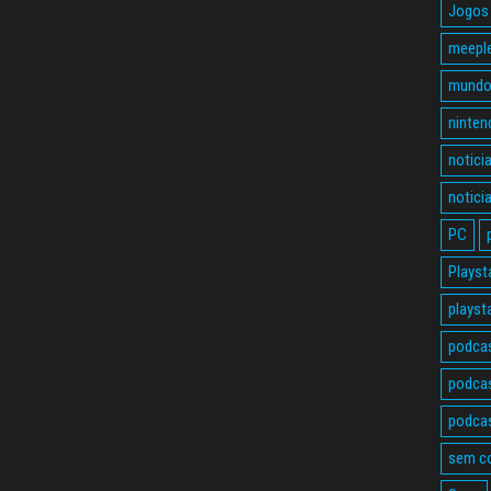
Jogos 
meepl
mundo
ninten
notici
notici
PC
Playst
playst
podca
podcas
podcas
sem c