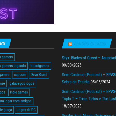
GS
AMIGOS GAMERS
s gamers
Styx: Blades of Greed – Anuncia
09/03/2025
s gamers jogando
boardgames
 games
capcom
Devir Brasil
Sem Continue (Podcast) – EP#3
Sobra de Estúdio
05/05/2024
tore
galapagos jogos
Sem Continue (Podcast) – EP#3
agos
indie games
Triplo T – Trine, Tetris e The Las
ara jogar com amigos
18/07/2023
de graça
Jogos de PC
Spoiler Fest Mundo Galápagos –