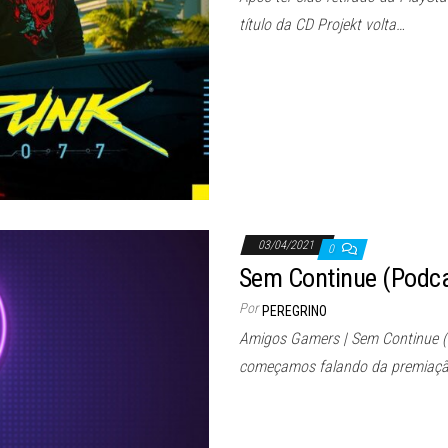
título da CD Projekt volta…
03/04/2021
0
Sem Continue (Podca
Por
PEREGRINO
Amigos Gamers | Sem Continue (
começamos falando da premiaçã