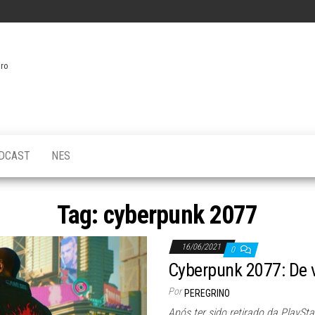
iro
DCAST
NES
Tag:
cyberpunk 2077
16/06/2021
0
Cyberpunk 2077: De v
Por
PEREGRINO
Após ter sido retirado da PlaySt