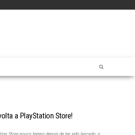
olta a PlayStation Store!
ation Store pouco tempo depois de ter sido lançado, o