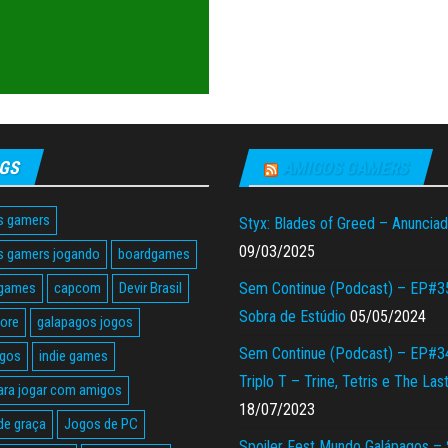
GS
AMIGOS GAMERS
s gamers
Styx: Blades of Greed – Anuncia
09/03/2025
s gamers jogando
boardgames
 games
capcom
Devir Brasil
Sem Continue (Podcast) – EP#3
Sobra de Estúdio
05/05/2024
tore
galapagos jogos
Sem Continue (Podcast) – EP#3
agos
indie games
Triplo T – Trine, Tetris e The Las
ara jogar com amigos
18/07/2023
de graça
Jogos de PC
Spoiler Fest Mundo Galápagos –