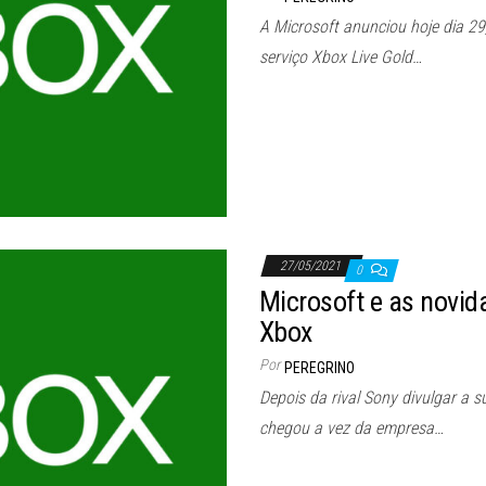
A Microsoft anunciou hoje dia 29
serviço Xbox Live Gold…
27/05/2021
0
Microsoft e as novid
Xbox
Por
PEREGRINO
Depois da rival Sony divulgar a su
chegou a vez da empresa…