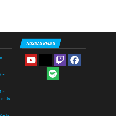
NOSSAS REDES
do
5 –
4 –
t of Us
 Sexta