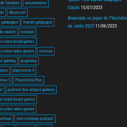
de Tabuleiro
lançamentos
Edição
15/07/2023
ebr
Microsoft
Anunciado os jogos do Playstatio
 galapagos
mundo galápagos
de Junho 2023
11/06/2023
do switch
noticias
as sobre board games
as sobre video games
notícias
pc gaming
pcgaming
ation
playstation 4
ation 5
Playstation Plus
st
podcast dos amigos gamers
t sobre board games
t sobre video games
ontinue
sem continue podcast