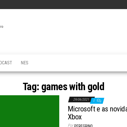
iro
DCAST
NES
Tag:
games with gold
29/06/2021
0
Microsoft e as novid
Xbox
Por
PEREGRINO