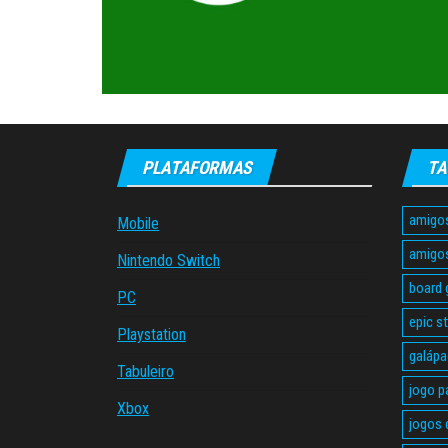
PLATAFORMAS
TA
amigo
Mobile
amigo
Nintendo Switch
board
PC
epic s
Playstation
galáp
Tabuleiro
jogo p
Xbox
jogos 