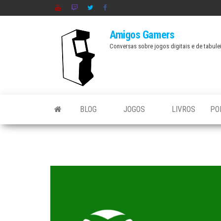
Skip
to
Amigos Gamers
the
Conversas sobre jogos digitais e de tabule
content
BLOG
JOGOS
LIVROS
PO