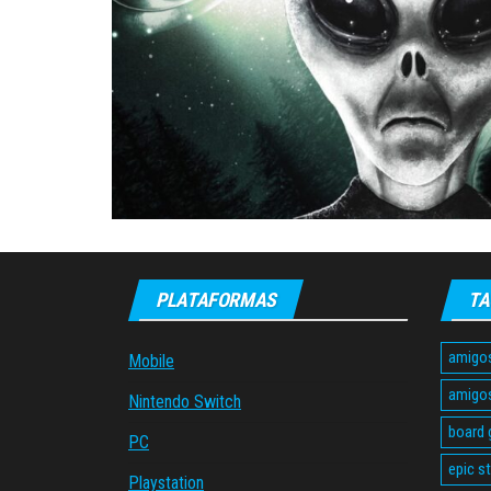
PLATAFORMAS
TA
amigo
Mobile
amigo
Nintendo Switch
board
PC
epic s
Playstation