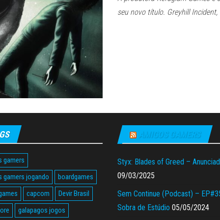
seu novo título. Greyhill Incident,
GS
AMIGOS GAMERS
s gamers
Styx: Blades of Greed – Anuncia
09/03/2025
s gamers jogando
boardgames
 games
capcom
Devir Brasil
Sem Continue (Podcast) – EP#3
Sobra de Estúdio
05/05/2024
tore
galapagos jogos