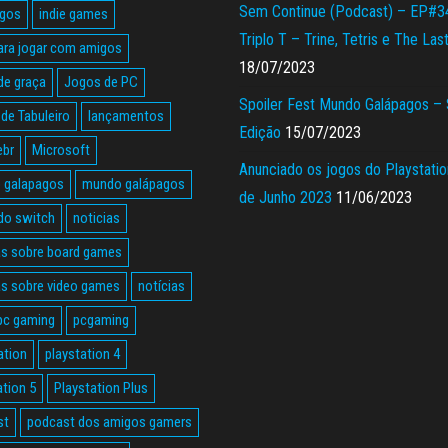
Sem Continue (Podcast) – EP#3
agos
indie games
Triplo T – Trine, Tetris e The Las
ara jogar com amigos
18/07/2023
de graça
Jogos de PC
Spoiler Fest Mundo Galápagos –
de Tabuleiro
lançamentos
Edição
15/07/2023
ebr
Microsoft
Anunciado os jogos do Playstatio
 galapagos
mundo galápagos
de Junho 2023
11/06/2023
do switch
noticias
as sobre board games
as sobre video games
notícias
pc gaming
pcgaming
ation
playstation 4
ation 5
Playstation Plus
st
podcast dos amigos gamers