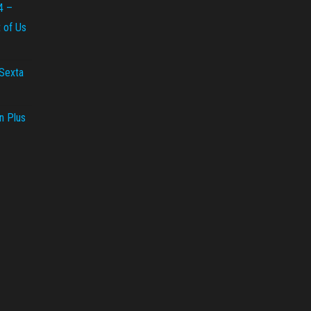
4 –
t of Us
 Sexta
n Plus