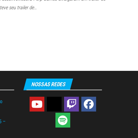
 teve seu trailer de…
NOSSAS REDES
do
5 –