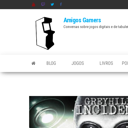
Skip
to
Amigos Gamers
the
Conversas sobre jogos digitais e de tabule
content
BLOG
JOGOS
LIVROS
PO