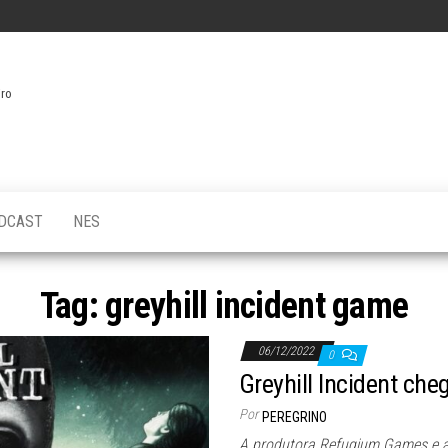
iro
DCAST
NES
Tag:
greyhill incident game
06/12/2022
0
Greyhill Incident ch
Por
PEREGRINO
A produtora Refugium Games e a