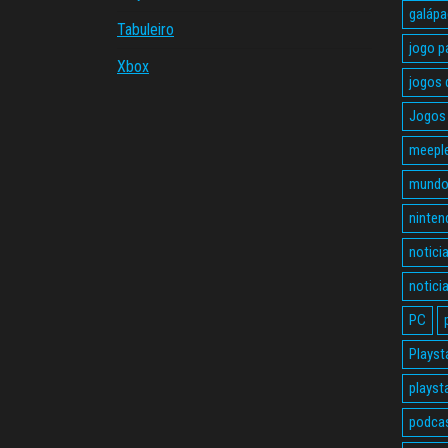
galáp
Tabuleiro
jogo p
Xbox
jogos 
Jogos 
meepl
mundo
ninten
notici
notici
PC
Playst
playst
podca