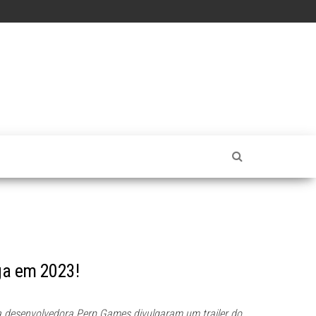
ega em 2023!
 desenvolvedora Perp Games divulgaram um trailer do