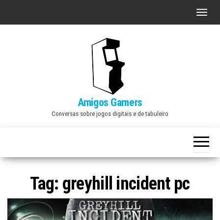
Skip
A
to
l
the
t
content
e
r
n
a
Amigos Gamers
r
Conversas sobre jogos digitais e de tabuleiro
n
a
v
e
Tag:
greyhill incident pc
g
a
ç