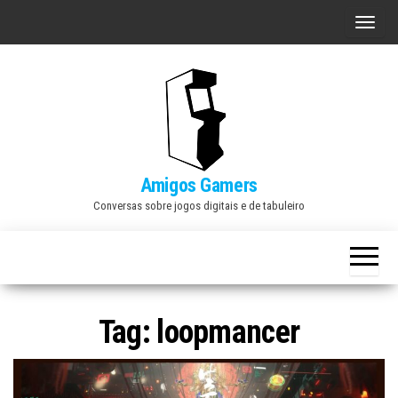
Skip
A
to
l
the
t
content
e
r
n
a
Amigos Gamers
r
Conversas sobre jogos digitais e de tabuleiro
n
a
v
e
Tag:
loopmancer
g
a
ç