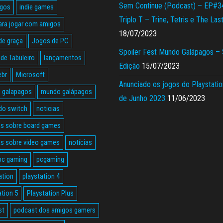
Sem Continue (Podcast) – EP#3
agos
indie games
Triplo T – Trine, Tetris e The Las
ara jogar com amigos
18/07/2023
de graça
Jogos de PC
Spoiler Fest Mundo Galápagos –
de Tabuleiro
lançamentos
Edição
15/07/2023
ebr
Microsoft
Anunciado os jogos do Playstatio
 galapagos
mundo galápagos
de Junho 2023
11/06/2023
do switch
noticias
as sobre board games
as sobre video games
notícias
pc gaming
pcgaming
ation
playstation 4
ation 5
Playstation Plus
st
podcast dos amigos gamers