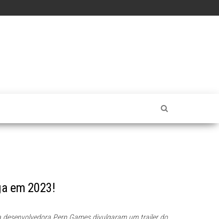
ega em 2023!
 desenvolvedora Perp Games divulgaram um trailer do