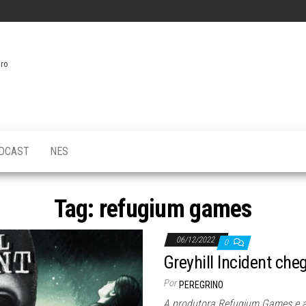
iro
DCAST
NES
Tag:
refugium games
06/12/2022
0
Greyhill Incident ch
Por
PEREGRINO
A produtora Refugium Games e a