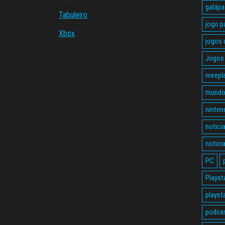
galáp
Tabuleiro
jogo p
Xbox
jogos 
Jogos 
meepl
mundo
ninten
notici
notici
PC
Playst
playst
podca