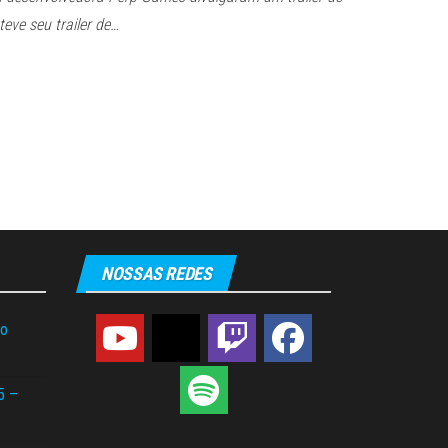
 teve seu trailer de…
NOSSAS REDES
do
5 –