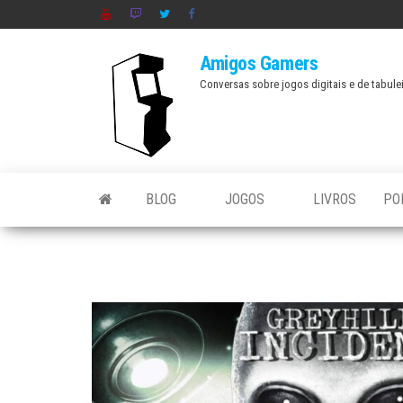
Skip
to
Amigos Gamers
the
Conversas sobre jogos digitais e de tabule
content
BLOG
JOGOS
LIVROS
PO