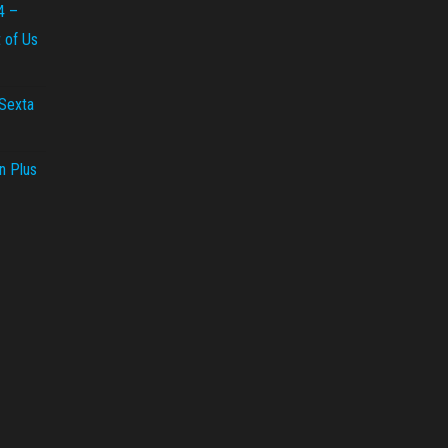
4 –
t of Us
 Sexta
n Plus