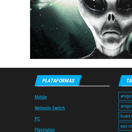
PLATAFORMAS
TA
amigo
Mobile
amigo
Nintendo Switch
board
PC
epic s
Playstation