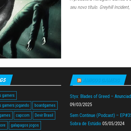
seu novo título. Greyhill Incident,
GS
AMIGOS GAMERS
s gamers
Styx: Blades of Greed – Anuncia
09/03/2025
s gamers jogando
boardgames
 games
capcom
Devir Brasil
Sem Continue (Podcast) – EP#3
Sobra de Estúdio
05/05/2024
tore
galapagos jogos