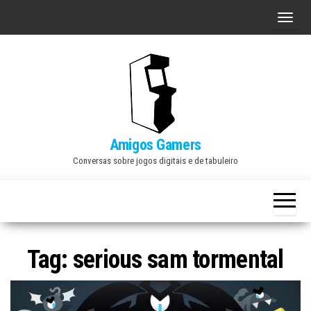
Skip
A
to
l
the
t
content
e
r
n
a
Amigos Gamers
r
Conversas sobre jogos digitais e de tabuleiro
n
a
v
e
Tag:
serious sam tormental
g
a
ç