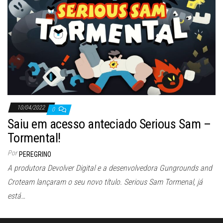
ã
o
10/04/2022
0
Saiu em acesso anteciado Serious Sam –
Tormental!
Por
PEREGRINO
A produtora Devolver Digital e a desenvolvedora Gungrounds and
Croteam lançaram o seu novo título. Serious Sam Tormenal, já
está…