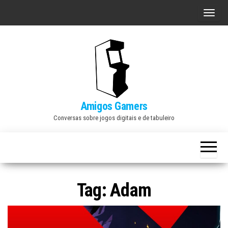
Skip
A
to
l
the
t
content
e
r
n
a
Amigos Gamers
r
Conversas sobre jogos digitais e de tabuleiro
n
a
v
e
Tag:
Adam
g
a
ç