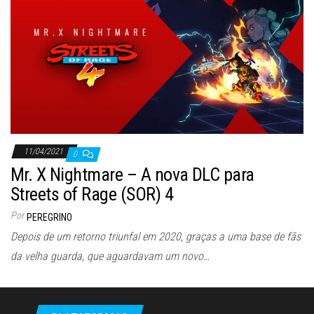
ã
o
11/04/2021
0
Mr. X Nightmare – A nova DLC para
Streets of Rage (SOR) 4
Por
PEREGRINO
Depois de um retorno triunfal em 2020, graças a uma base de fãs
da velha guarda, que aguardavam um novo…