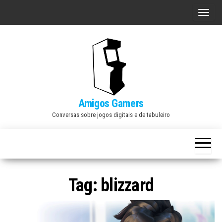
Skip
A
to
l
the
t
content
e
r
n
a
Amigos Gamers
r
Conversas sobre jogos digitais e de tabuleiro
n
a
v
e
Tag:
blizzard
g
a
ç