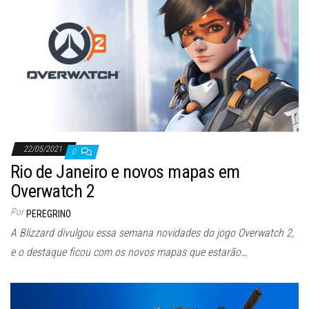
ã
o
22/05/2021
0
Rio de Janeiro e novos mapas em
Overwatch 2
Por
PEREGRINO
A Blizzard divulgou essa semana novidades do jogo Overwatch 2,
e o destaque ficou com os novos mapas que estarão…