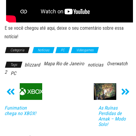
E se você chegou até aqui, deixe o seu comentário sobre essa
notícia!
Categoria
Notícias
PC
Videogames
Mapa Rio de Janeiro
Overwatch
blizzard
noticias
Tags
2
PC
Funimation
As Ruínas
chega no XBOX!
Perdidas de
Arnak – Modo
Solo!