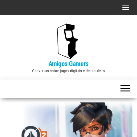
Skip
A
to
l
the
t
content
e
r
n
a
Amigos Gamers
r
Conversas sobre jogos digitais e de tabuleiro
n
a
v
e
g
a
ç