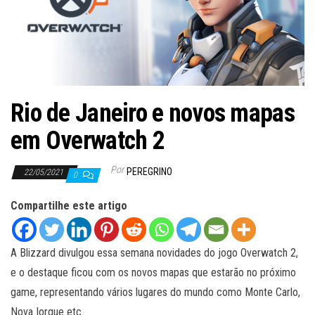
ã
o
Rio de Janeiro e novos mapas
em Overwatch 2
Por
PEREGRINO
22/05/2021
0
Compartilhe este artigo
A Blizzard divulgou essa semana novidades do jogo Overwatch 2,
e o destaque ficou com os novos mapas que estarão no próximo
game, representando vários lugares do mundo como Monte Carlo,
Nova Iorque etc.