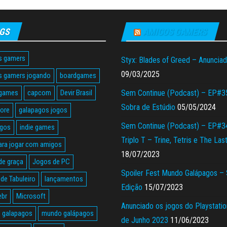
GS
AMIGOS GAMERS
s gamers
Styx: Blades of Greed – Anuncia
09/03/2025
s gamers jogando
boardgames
 games
capcom
Devir Brasil
Sem Continue (Podcast) – EP#3
Sobra de Estúdio
05/05/2024
tore
galapagos jogos
Sem Continue (Podcast) – EP#3
agos
indie games
Triplo T – Trine, Tetris e The Las
ara jogar com amigos
18/07/2023
de graça
Jogos de PC
Spoiler Fest Mundo Galápagos –
de Tabuleiro
lançamentos
Edição
15/07/2023
ebr
Microsoft
Anunciado os jogos do Playstatio
 galapagos
mundo galápagos
de Junho 2023
11/06/2023