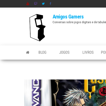
Skip
to
Amigos Gamers
the
Conversas sobre jogos digitais e de tabule
content
BLOG
JOGOS
LIVROS
PO