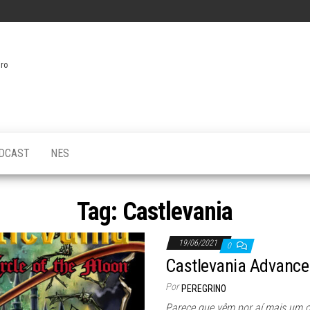
iro
DCAST
NES
Tag:
Castlevania
19/06/2021
0
Castlevania Advance 
Por
PEREGRINO
Parece que vêm por aí mais um 