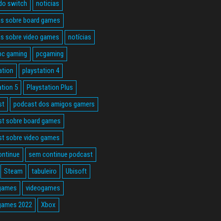
do switch
noticias
as sobre board games
as sobre video games
notícias
pc gaming
pcgaming
ation
playstation 4
ation 5
Playstation Plus
st
podcast dos amigos gamers
t sobre board games
t sobre video games
ontinue
sem continue podcast
Steam
tabuleiro
Ubisoft
 games
videogames
games 2022
Xbox