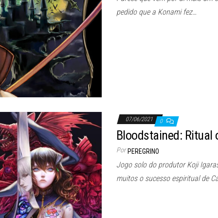
pedido que a Konami fez…
07/06/2021
0
Bloodstained: Ritual 
Por
PEREGRINO
Jogo solo do produtor Koji Igaras
muitos o sucesso espiritual de C