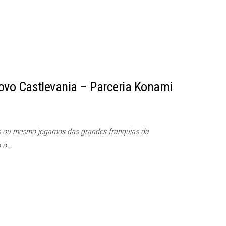
vo Castlevania – Parceria Konami
s ou mesmo jogamos das grandes franquias da
o o…