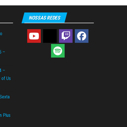
NOSSAS REDES
do
5 –
4 –
t of Us
 Sexta
n Plus