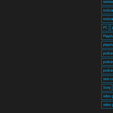
ninten
notici
notici
PC
Playst
playst
podca
podcas
podcas
sem c
Sony
video
video 