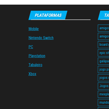
PLATAFORMAS
TA
amigo
Mobile
amigo
Nintendo Switch
board
PC
epic s
Playstation
galáp
Tabuleiro
jogo p
Xbox
jogos 
Jogos 
meepl
mundo