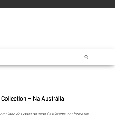
Collection – Na Austrália
compilado dos jogos da saga Castlevania, conforme um