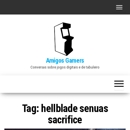
Skip
A
to
l
the
t
content
e
r
n
a
Amigos Gamers
r
Conversas sobre jogos digitais e de tabuleiro
n
a
v
e
Tag:
hellblade senuas
g
a
sacrifice
ç