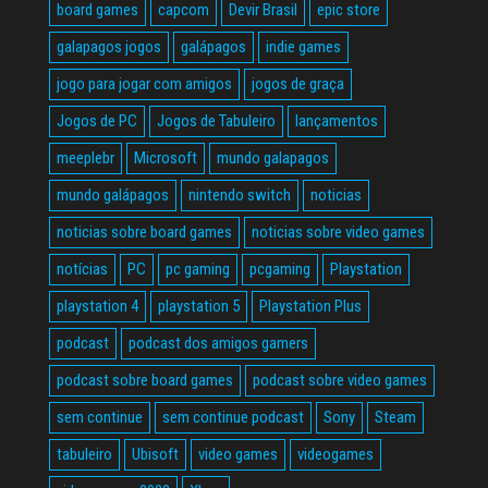
board games
capcom
Devir Brasil
epic store
galapagos jogos
galápagos
indie games
jogo para jogar com amigos
jogos de graça
Jogos de PC
Jogos de Tabuleiro
lançamentos
meeplebr
Microsoft
mundo galapagos
mundo galápagos
nintendo switch
noticias
noticias sobre board games
noticias sobre video games
notícias
PC
pc gaming
pcgaming
Playstation
playstation 4
playstation 5
Playstation Plus
podcast
podcast dos amigos gamers
podcast sobre board games
podcast sobre video games
sem continue
sem continue podcast
Sony
Steam
tabuleiro
Ubisoft
video games
videogames