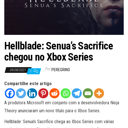
ã
o
Hellblade: Senua’s Sacrifice
chegou no Xbox Series
Por
PEREGRINO
09/08/2021
0
Compartilhe este artigo
A produtora Microsoft em conjunto com a desenvolvedora Ninja
Theory anunciaram um novo título para o Xbox Series.
Hellblade: Senua’s Sacrifice chega ao Xbox Series com várias