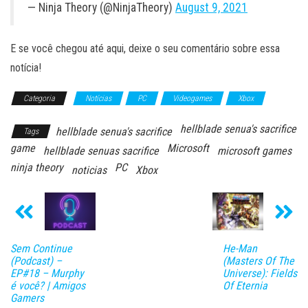
— Ninja Theory (@NinjaTheory)
August 9, 2021
E se você chegou até aqui, deixe o seu comentário sobre essa
notícia!
Categoria
Notícias
PC
Videogames
Xbox
hellblade senua's sacrifice
hellblade senua's sacrifice
Tags
game
Microsoft
hellblade senuas sacrifice
microsoft games
ninja theory
PC
noticias
Xbox
Sem Continue
He-Man
(Podcast) –
(Masters Of The
EP#18 – Murphy
Universe): Fields
é você? | Amigos
Of Eternia
Gamers