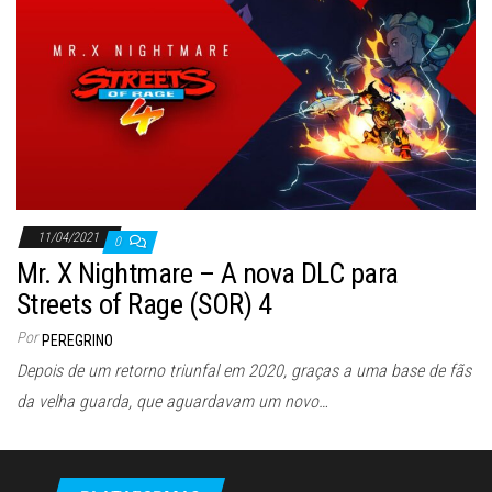
ã
o
11/04/2021
0
Mr. X Nightmare – A nova DLC para
Streets of Rage (SOR) 4
Por
PEREGRINO
Depois de um retorno triunfal em 2020, graças a uma base de fãs
da velha guarda, que aguardavam um novo…