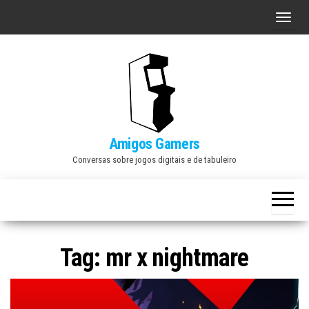
Skip
A
to
l
the
t
content
e
r
n
a
Amigos Gamers
r
Conversas sobre jogos digitais e de tabuleiro
n
a
v
e
Tag:
mr x nightmare
g
a
ç