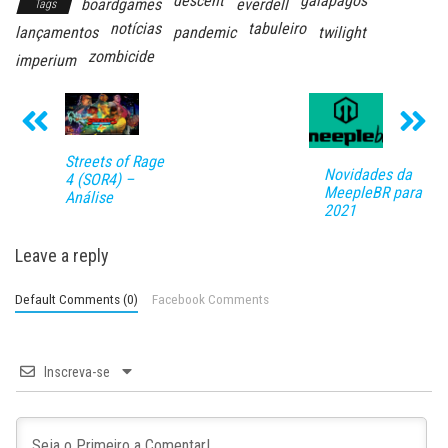
descent
galápagos
boardgames
everdell
Tags
notícias
tabuleiro
lançamentos
pandemic
twilight
zombicide
imperium
Streets of Rage
Novidades da
4 (SOR4) –
MeepleBR para
Análise
2021
Leave a reply
Default Comments (0)
Facebook Comments
Inscreva-se