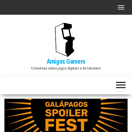
Skip
A
to
l
the
t
content
e
r
n
a
Amigos Gamers
r
Conversas sobre jogos digitais e de tabuleiro
n
a
v
e
g
a
ç