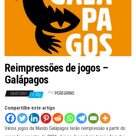
ã
o
Reimpressões de jogos –
Galápagos
Por
PEREGRINO
05/07/2021
0
Compartilhe este artigo
Vários jogos da Mundo Galápagos terão reimpressão a partir do