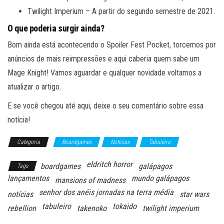
Twilight Imperium – A partir do segundo semestre de 2021.
O que poderia surgir ainda?
Bom ainda está acontecendo o Spoiler Fest Pocket, torcemos por
anúncios de mais reimpressões e aqui caberia quem sabe um
Mage Knight! Vamos aguardar e qualquer novidade voltamos a
atualizar o artigo.
E se você chegou até aqui, deixe o seu comentário sobre essa
notícia!
Categoria
Boardgames
Notícias
Tabuleiro
eldritch horror
boardgames
galápagos
Tags
lançamentos
mundo galápagos
mansions of madness
senhor dos anéis jornadas na terra média
notícias
star wars
tabuleiro
tokaido
rebellion
takenoko
twilight imperium