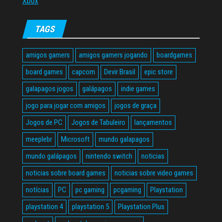
Xbox
TAGS
amigos gamers
amigos gamers jogando
boardgames
board games
capcom
Devir Brasil
epic store
galapagos jogos
galápagos
indie games
jogo para jogar com amigos
jogos de graça
Jogos de PC
Jogos de Tabuleiro
lançamentos
meeplebr
Microsoft
mundo galapagos
mundo galápagos
nintendo switch
noticias
noticias sobre board games
noticias sobre video games
notícias
PC
pc gaming
pcgaming
Playstation
playstation 4
playstation 5
Playstation Plus