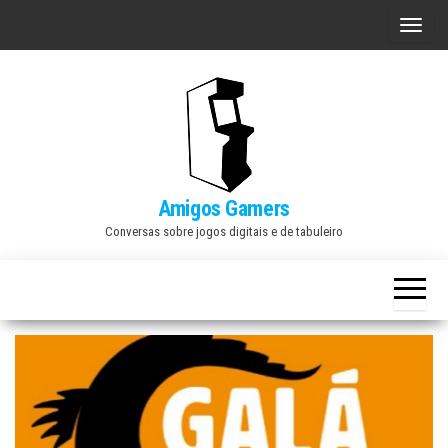
Skip
A
to
l
the
t
content
e
r
n
a
Amigos Gamers
r
Conversas sobre jogos digitais e de tabuleiro
n
a
v
e
g
a
ç