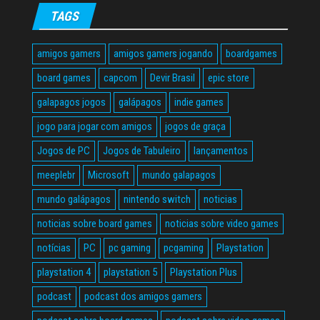
TAGS
amigos gamers
amigos gamers jogando
boardgames
board games
capcom
Devir Brasil
epic store
galapagos jogos
galápagos
indie games
jogo para jogar com amigos
jogos de graça
Jogos de PC
Jogos de Tabuleiro
lançamentos
meeplebr
Microsoft
mundo galapagos
mundo galápagos
nintendo switch
noticias
noticias sobre board games
noticias sobre video games
notícias
PC
pc gaming
pcgaming
Playstation
playstation 4
playstation 5
Playstation Plus
podcast
podcast dos amigos gamers