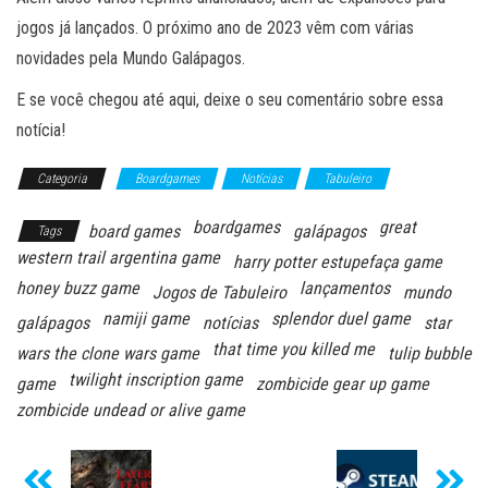
jogos já lançados. O próximo ano de 2023 vêm com várias
novidades pela Mundo Galápagos.
E se você chegou até aqui, deixe o seu comentário sobre essa
notícia!
Categoria
Boardgames
Notícias
Tabuleiro
boardgames
great
board games
galápagos
Tags
western trail argentina game
harry potter estupefaça game
honey buzz game
lançamentos
Jogos de Tabuleiro
mundo
namiji game
splendor duel game
galápagos
notícias
star
that time you killed me
wars the clone wars game
tulip bubble
twilight inscription game
game
zombicide gear up game
zombicide undead or alive game