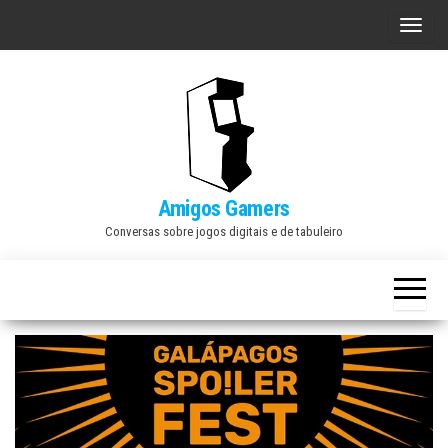
Skip
A
to
l
the
t
content
e
r
n
a
Amigos Gamers
r
Conversas sobre jogos digitais e de tabuleiro
n
a
v
e
g
a
ç