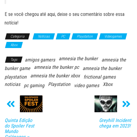
E se você chegou até aqui, deixe o seu comentário sobre essa
notícia!
Categoria
Notícias
PC
Playstation
Videogames
Xbox
amnesia the bunker
amigos gamers
amnesia the
Tags
amnesia the bunker pc
bunker game
amnesia the bunker
amnesia the bunker xbox
playstation
frictional games
noticias
Playstation
Xbox
pc gaming
video games
Quinta Edição
Greyhill Incident
do Spoiler Fest
chega em 2023!
Mundo
Galápagos –