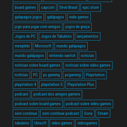
board games
capcom
Devir Brasil
epic store
galapagos jogos
galápagos
indie games
jogo para jogar com amigos
jogos de graça
Jogos de PC
Jogos de Tabuleiro
lançamentos
meeplebr
Microsoft
mundo galapagos
mundo galápagos
nintendo switch
noticias
noticias sobre board games
noticias sobre video games
notícias
PC
pc gaming
pcgaming
Playstation
playstation 4
playstation 5
Playstation Plus
podcast
podcast dos amigos gamers
podcast sobre board games
podcast sobre video games
sem continue
sem continue podcast
Sony
Steam
tabuleiro
Ubisoft
video games
videogames