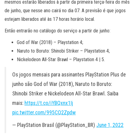
mesmos estarão liberados à partir da primeira terça-feira do mês
de junho, que nesse ano cairá no dia 07. A previsão é que jogos
estejam liberados até às 17 horas horário local.
Então entrarão no catálogo do serviço a partir de junho:
God of War (2018) – Playstation 4;
Naruto to Boruto: Shinobi Striker – Playstation 4;
Nickelodeon All-Star Brawl – Playstation 4 | 5.
Os jogos mensais para assinantes PlayStation Plus de
junho são God of War (2018), Naruto to Boruto:
Shinobi Striker e Nickelodeon All-Star Brawl. Saiba
mais:
https://t.co/iYBQxnx1Ij
pic.twitter.com/995CQ2Zpdw
— PlayStation Brasil (@PlayStation_BR)
June 1, 2022