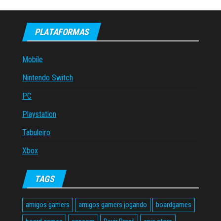
PLATAFORMAS
Mobile
Nintendo Switch
PC
Playstation
Tabuleiro
Xbox
TAGS
amigos gamers
amigos gamers jogando
boardgames