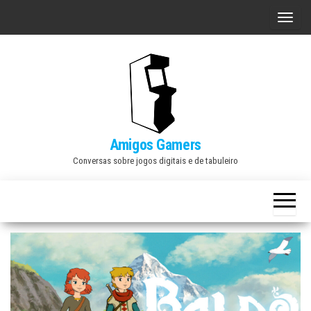
Skip
A
to
l
the
t
content
e
r
n
a
Amigos Gamers
r
Conversas sobre jogos digitais e de tabuleiro
n
a
v
e
g
a
ç