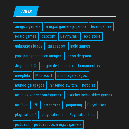
TAGS
amigos gamers
amigos gamers jogando
boardgames
board games
capcom
Devir Brasil
epic store
galapagos jogos
galápagos
indie games
jogo para jogar com amigos
jogos de graça
Jogos de PC
Jogos de Tabuleiro
lançamentos
meeplebr
Microsoft
mundo galapagos
mundo galápagos
nintendo switch
noticias
noticias sobre board games
noticias sobre video games
notícias
PC
pc gaming
pcgaming
Playstation
playstation 4
playstation 5
Playstation Plus
podcast
podcast dos amigos gamers