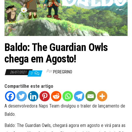
ã
o
Baldo: The Guardian Owls
chega em Agosto!
Por
PEREGRINO
26/07/2021
0
Compartilhe este artigo
A desenvolvedora Naps Team divulgou o trailer de lançamento de
Baldo.
Baldo: The Guardian Owls, chegará agora em agosto e virá para as