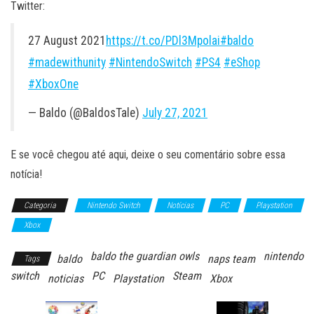
Twitter:
27 August 2021
https://t.co/PDl3Mpolai
#baldo
#madewithunity
#NintendoSwitch
#PS4
#eShop
#XboxOne
— Baldo (@BaldosTale)
July 27, 2021
E se você chegou até aqui, deixe o seu comentário sobre essa
notícia!
Categoria
Nintendo Switch
Notícias
PC
Playstation
Xbox
baldo the guardian owls
nintendo
baldo
naps team
Tags
switch
PC
Steam
noticias
Playstation
Xbox