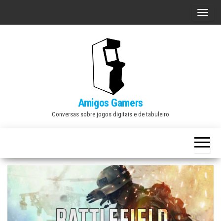
Skip
A
to
l
the
t
content
e
r
n
a
Amigos Gamers
r
Conversas sobre jogos digitais e de tabuleiro
n
a
v
e
g
a
ç