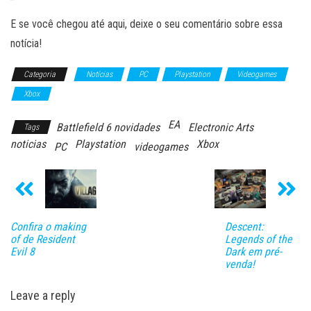
E se você chegou até aqui, deixe o seu comentário sobre essa
notícia!
Categoria
Notícias
PC
Playstation
Videogames
Xbox
EA
Battlefield 6 novidades
Electronic Arts
Tags
noticias
Playstation
Xbox
PC
videogames
Confira o making
Descent:
of de Resident
Legends of the
Evil 8
Dark em pré-
venda!
Leave a reply