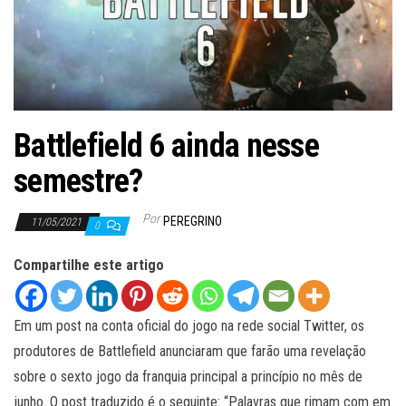
ã
o
Battlefield 6 ainda nesse
semestre?
Por
PEREGRINO
11/05/2021
0
Compartilhe este artigo
Em um post na conta oficial do jogo na rede social Twitter, os
produtores de Battlefield anunciaram que farão uma revelação
sobre o sexto jogo da franquia principal a princípio no mês de
junho. O post traduzido é o seguinte: “Palavras que rimam com em