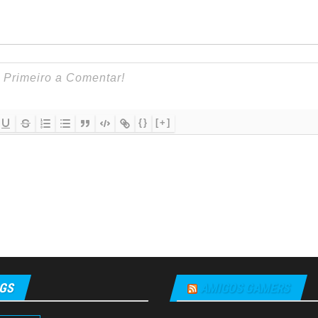
{}
[+]
GS
AMIGOS GAMERS