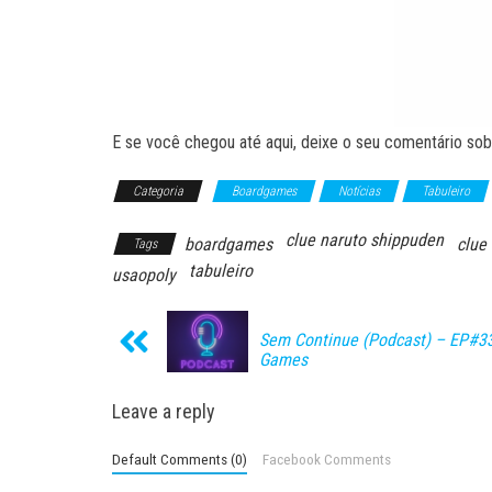
E se você chegou até aqui, deixe o seu comentário sobr
Categoria
Boardgames
Notícias
Tabuleiro
clue naruto shippuden
boardgames
clue
Tags
tabuleiro
usaopoly
Sem Continue (Podcast) – EP#3
Games
Leave a reply
Default Comments (0)
Facebook Comments