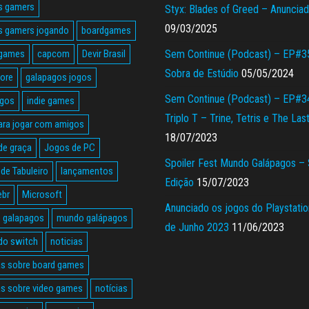
s gamers
Styx: Blades of Greed – Anuncia
09/03/2025
s gamers jogando
boardgames
 games
capcom
Devir Brasil
Sem Continue (Podcast) – EP#3
Sobra de Estúdio
05/05/2024
tore
galapagos jogos
Sem Continue (Podcast) – EP#3
agos
indie games
Triplo T – Trine, Tetris e The Las
ara jogar com amigos
18/07/2023
de graça
Jogos de PC
Spoiler Fest Mundo Galápagos –
de Tabuleiro
lançamentos
Edição
15/07/2023
ebr
Microsoft
Anunciado os jogos do Playstatio
 galapagos
mundo galápagos
de Junho 2023
11/06/2023
do switch
noticias
as sobre board games
as sobre video games
notícias