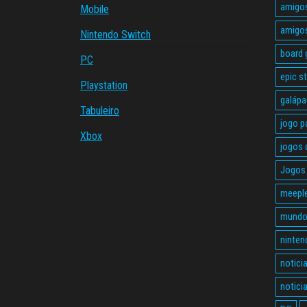
amigo
Mobile
amigo
Nintendo Switch
board
PC
epic s
Playstation
galáp
Tabuleiro
jogo p
Xbox
jogos 
Jogos 
meepl
mundo
ninten
notici
notici