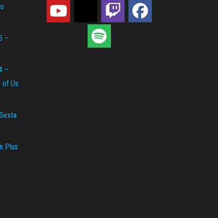
do
5 –
4 –
t of Us
 Sexta
n Plus