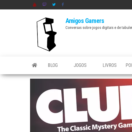
Skip
to
Amigos Gamers
the
Conversas sobre jogos digitais e de tabule
content
BLOG
JOGOS
LIVROS
PO