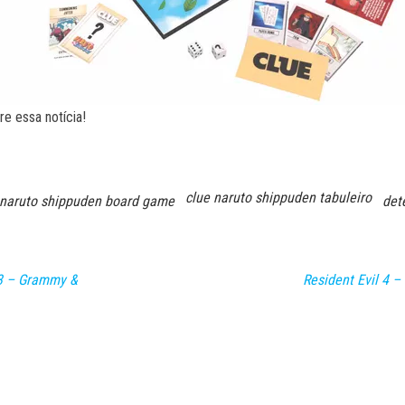
e essa notícia!
clue naruto shippuden tabuleiro
 naruto shippuden board game
det
3 – Grammy &
Resident Evil 4 –