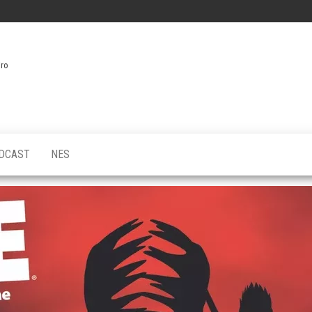
iro
DCAST
NES