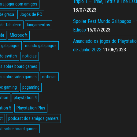
Triplo T – Trine, Tetris e The Las
ara jogar com amigos
18/07/2023
de graça
Jogos de PC
Spoiler Fest Mundo Galápagos –
de Tabuleiro
lançamentos
Edição
15/07/2023
ebr
Microsoft
Anunciado os jogos do Playstatio
 galapagos
mundo galápagos
de Junho 2023
11/06/2023
do switch
noticias
as sobre board games
as sobre video games
notícias
pc gaming
pcgaming
ation
playstation 4
ation 5
Playstation Plus
st
podcast dos amigos gamers
t sobre board games