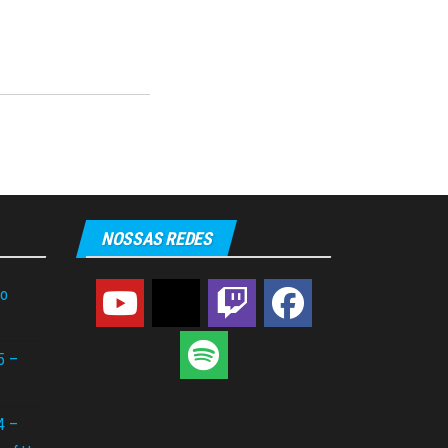
NOSSAS REDES
do
5 –
4 –