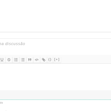
{}
[+]
rás