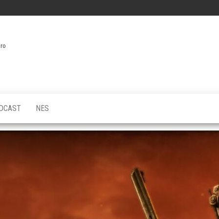
iro
DCAST
NES