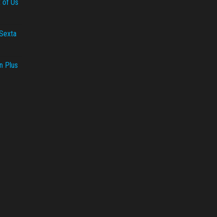
t of Us
 Sexta
n Plus