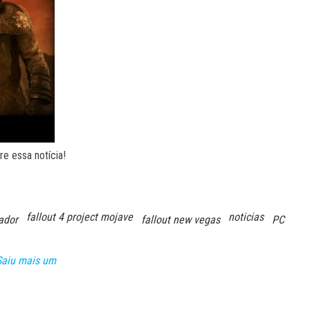
e essa notícia!
fallout 4 project mojave
noticias
cador
fallout new vegas
PC
 Saiu mais um