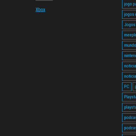
jogo p
Xbox
jogos 
Jogos 
meepl
mundo
ninten
notici
notici
PC
Playst
playst
podca
podcas