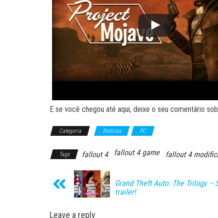
E se você chegou até aqui, deixe o seu comentário sobr
Categoria
Notícias
PC
fallout 4 game
fallout 4
fallout 4 modifi
Tags
Grand Theft Auto: The Trilogy –
trailer!
Leave a reply