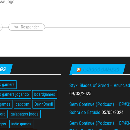
se jogo.
Responder
GS
AMIGOS GAMERS
s gamers
Styx: Blades of Greed – Anuncia
09/03/2025
s gamers jogando
boardgames
 games
capcom
Devir Brasil
Sem Continue (Podcast) – EP#3
Sobra de Estúdio
05/05/2024
tore
galapagos jogos
Sem Continue (Podcast) – EP#3
agos
indie games