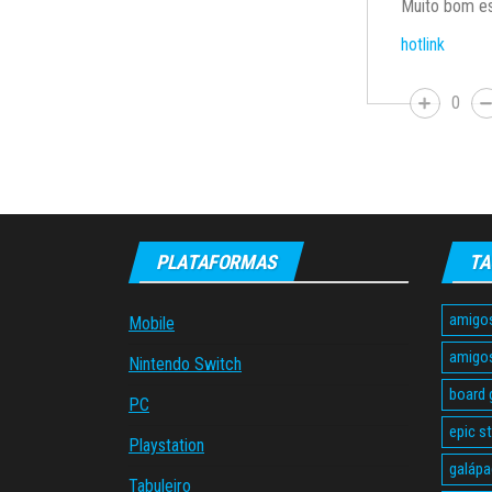
Muito bom es
hotlink
0
PLATAFORMAS
TA
amigo
Mobile
amigo
Nintendo Switch
board
PC
epic s
Playstation
galáp
Tabuleiro