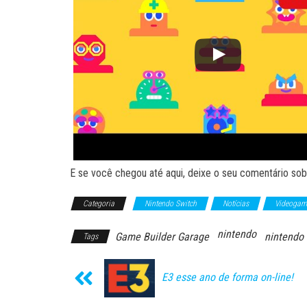
E se você chegou até aqui, deixe o seu comentário sobr
Categoria
Nintendo Switch
Notícias
Videogam
nintendo
Game Builder Garage
nintendo 
Tags
E3 esse ano de forma on-line!