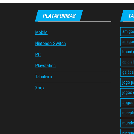
PLATAFORMAS
TA
amigo
Mobile
amigo
Nintendo Switch
board
PC
epic s
Playstation
galáp
Tabuleiro
jogo p
Xbox
jogos 
Jogos 
meepl
mundo
ninten