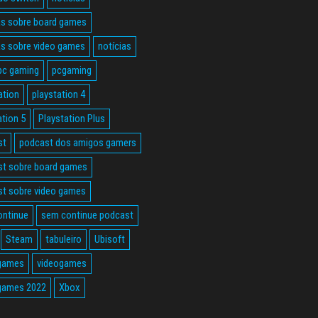
as sobre board games
as sobre video games
notícias
pc gaming
pcgaming
ation
playstation 4
ation 5
Playstation Plus
st
podcast dos amigos gamers
t sobre board games
t sobre video games
ontinue
sem continue podcast
Steam
tabuleiro
Ubisoft
 games
videogames
games 2022
Xbox