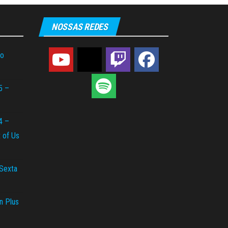
NOSSAS REDES
do
5 –
4 –
t of Us
 Sexta
n Plus