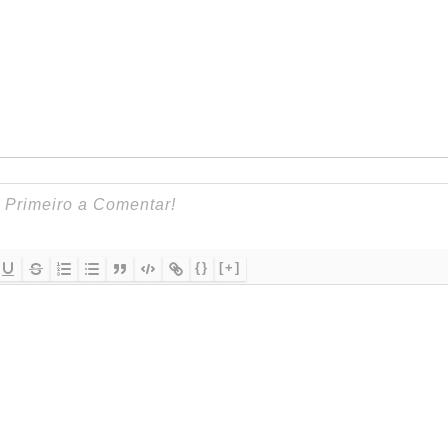
{}
[+]