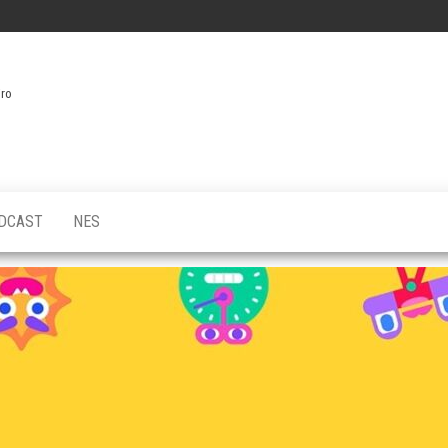
iro
DCAST
NES