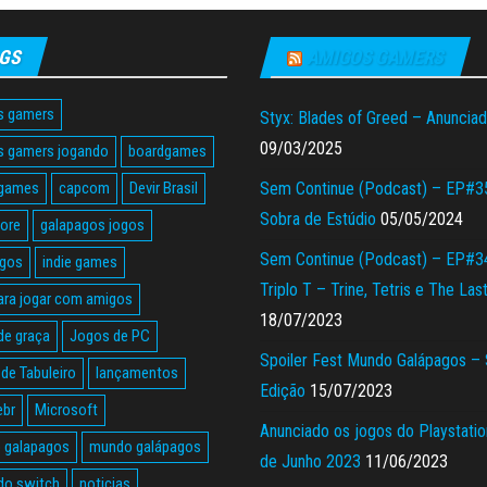
GS
AMIGOS GAMERS
s gamers
Styx: Blades of Greed – Anuncia
09/03/2025
s gamers jogando
boardgames
 games
capcom
Devir Brasil
Sem Continue (Podcast) – EP#3
Sobra de Estúdio
05/05/2024
tore
galapagos jogos
Sem Continue (Podcast) – EP#3
agos
indie games
Triplo T – Trine, Tetris e The Las
ara jogar com amigos
18/07/2023
de graça
Jogos de PC
Spoiler Fest Mundo Galápagos –
de Tabuleiro
lançamentos
Edição
15/07/2023
ebr
Microsoft
Anunciado os jogos do Playstatio
 galapagos
mundo galápagos
de Junho 2023
11/06/2023
do switch
noticias