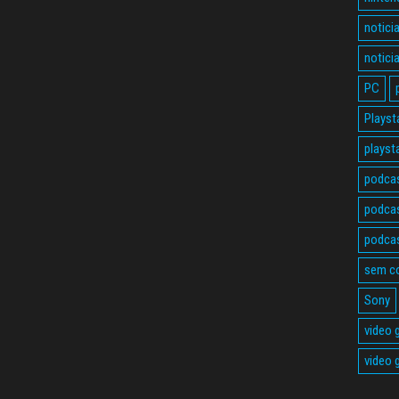
notici
notici
PC
Playst
playst
podca
podcas
podcas
sem c
Sony
video
video 