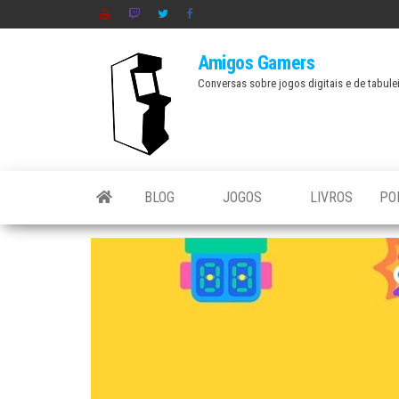
Skip
to
Amigos Gamers
the
Conversas sobre jogos digitais e de tabule
content
BLOG
JOGOS
LIVROS
PO