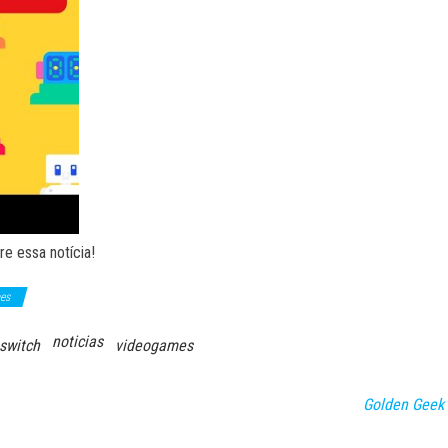
e essa notícia!
es
noticias
switch
videogames
Golden Geek 