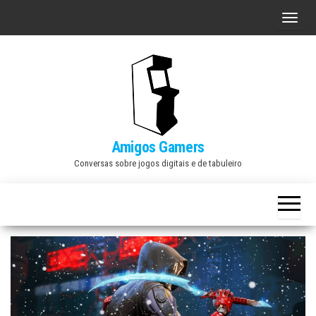
Skip
A
to
l
the
t
content
e
r
n
a
Amigos Gamers
r
Conversas sobre jogos digitais e de tabuleiro
n
a
v
e
g
a
ç