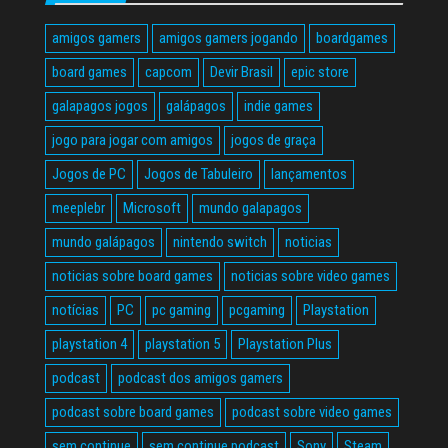
amigos gamers
amigos gamers jogando
boardgames
board games
capcom
Devir Brasil
epic store
galapagos jogos
galápagos
indie games
jogo para jogar com amigos
jogos de graça
Jogos de PC
Jogos de Tabuleiro
lançamentos
meeplebr
Microsoft
mundo galapagos
mundo galápagos
nintendo switch
noticias
noticias sobre board games
noticias sobre video games
notícias
PC
pc gaming
pcgaming
Playstation
playstation 4
playstation 5
Playstation Plus
podcast
podcast dos amigos gamers
podcast sobre board games
podcast sobre video games
sem continue
sem continue podcast
Sony
Steam