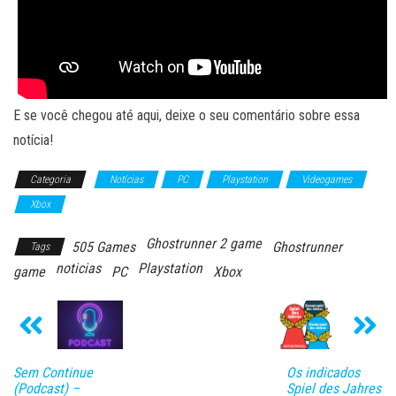
E se você chegou até aqui, deixe o seu comentário sobre essa
notícia!
Categoria
Notícias
PC
Playstation
Videogames
Xbox
Ghostrunner 2 game
505 Games
Ghostrunner
Tags
noticias
Playstation
game
PC
Xbox
Sem Continue
Os indicados
(Podcast) –
Spiel des Jahres