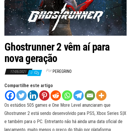
ã
o
Ghostrunner 2 vêm aí para
nova geração
Por
PEREGRINO
17/05/2021
0
Compartilhe este artigo
Os estúdios 505 games e One More Level anunciaram que
Ghostrunner 2 está sendo desenvolvido para PS5, Xbox Series S|X
e também para o PC. Entretanto não há ainda uma data oficial de
lançamento, muito menos o preço do título por plataforma.