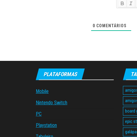
0
COMENTÁRIOS
PLATAFORMAS
TA
amigo
Mobile
amigo
Nintendo Switch
board
PC
epic s
Playstation
galáp
Tabuleiro