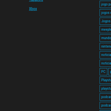
jogo p
Xbox
jogos 
Jogos 
meepl
mundo
ninten
notici
notici
PC
Playst
playst
podca
podcas