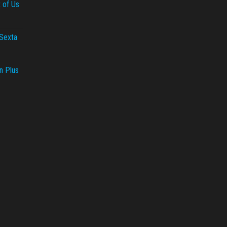
t of Us
 Sexta
n Plus