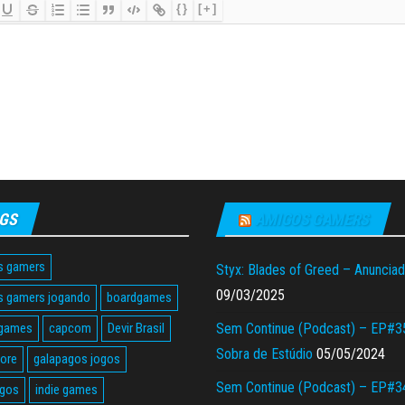
{}
[+]
GS
AMIGOS GAMERS
s gamers
Styx: Blades of Greed – Anuncia
09/03/2025
s gamers jogando
boardgames
 games
capcom
Devir Brasil
Sem Continue (Podcast) – EP#3
Sobra de Estúdio
05/05/2024
tore
galapagos jogos
Sem Continue (Podcast) – EP#3
agos
indie games