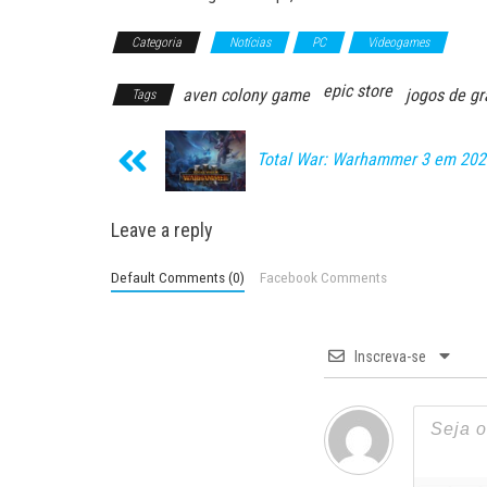
Categoria
Notícias
PC
Videogames
epic store
aven colony game
jogos de gr
Tags
Total War: Warhammer 3 em 202
Leave a reply
Default Comments (0)
Facebook Comments
Inscreva-se