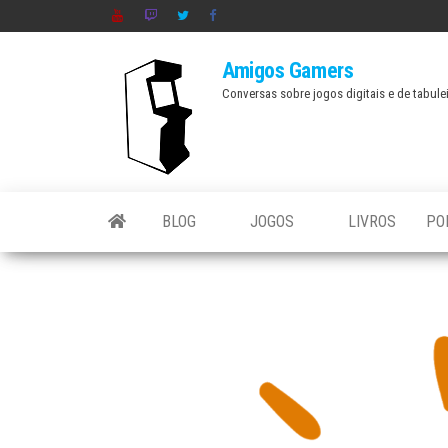
Skip
to
Amigos Gamers
the
Conversas sobre jogos digitais e de tabule
content
BLOG
JOGOS
LIVROS
PO