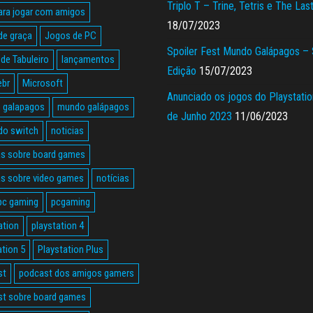
Triplo T – Trine, Tetris e The Las
ara jogar com amigos
18/07/2023
de graça
Jogos de PC
Spoiler Fest Mundo Galápagos –
de Tabuleiro
lançamentos
Edição
15/07/2023
ebr
Microsoft
Anunciado os jogos do Playstatio
 galapagos
mundo galápagos
de Junho 2023
11/06/2023
do switch
noticias
as sobre board games
as sobre video games
notícias
pc gaming
pcgaming
ation
playstation 4
ation 5
Playstation Plus
st
podcast dos amigos gamers
t sobre board games