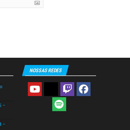
NOSSAS REDES
do
5 –
4 –