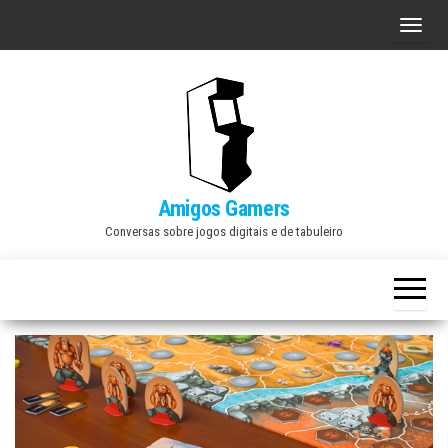
Skip
A
to
l
the
t
content
e
r
n
a
Amigos Gamers
r
Conversas sobre jogos digitais e de tabuleiro
n
a
v
e
g
a
ç