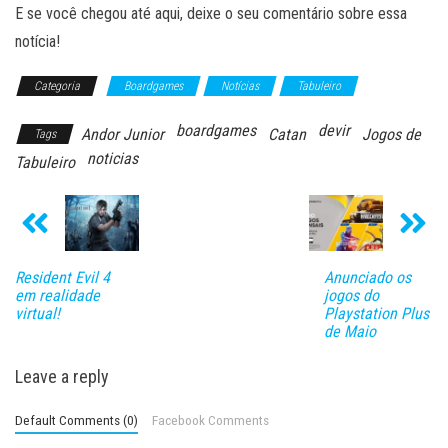
E se você chegou até aqui, deixe o seu comentário sobre essa
notícia!
Categoria
Boardgames
Notícias
Tabuleiro
boardgames
devir
Andor Junior
Catan
Jogos de
Tags
noticias
Tabuleiro
Resident Evil 4
Anunciado os
em realidade
jogos do
virtual!
Playstation Plus
de Maio
Leave a reply
Default Comments (0)
Facebook Comments