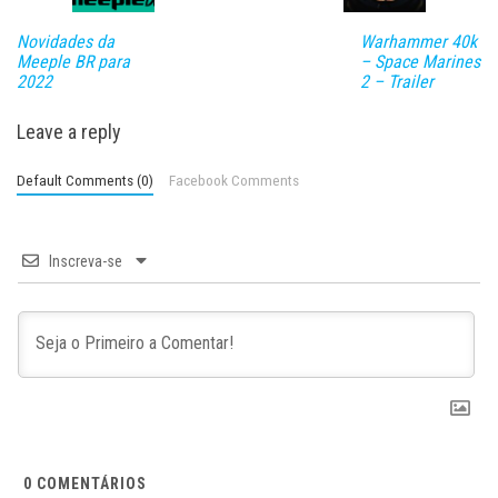
Novidades da
Warhammer 40k
Meeple BR para
– Space Marines
2022
2 – Trailer
Leave a reply
Default Comments (0)
Facebook Comments
Inscreva-se
0
COMENTÁRIOS