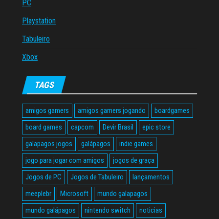
PC
Playstation
Tabuleiro
Xbox
TAGS
amigos gamers
amigos gamers jogando
boardgames
board games
capcom
Devir Brasil
epic store
galapagos jogos
galápagos
indie games
jogo para jogar com amigos
jogos de graça
Jogos de PC
Jogos de Tabuleiro
lançamentos
meeplebr
Microsoft
mundo galapagos
mundo galápagos
nintendo switch
noticias