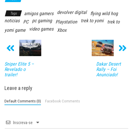
devolver digital
amigos gamers
flying wild hog
Tags
noticias
pc gaming
trek to yomi
PC
Playstation
trek to
video games
yomi game
Xbox
Sniper Elite 5 –
Dakar Desert
Revelado o
Rally – Foi
trailer!
Anunciado!
Leave a reply
Default Comments (0)
Facebook Comments
Inscreva-se