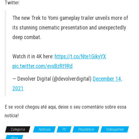
Twitter:
The new Trek to Yomi gameplay trailer unveils more of
its stunning cinematic presentation and unexpectedly
deep combat.
Watch it in 4K here:
https://t.co/Nte1GikyYX
pic.twitter.com/evsBzRt9Rd
— Devolver Digital (@devolverdigital)
December 14,
2021
E se você chegou até aqui, deixe o seu comentário sobre essa
notícia!
Categoria
Notícias
PC
Playstation
Videogames
Xbox