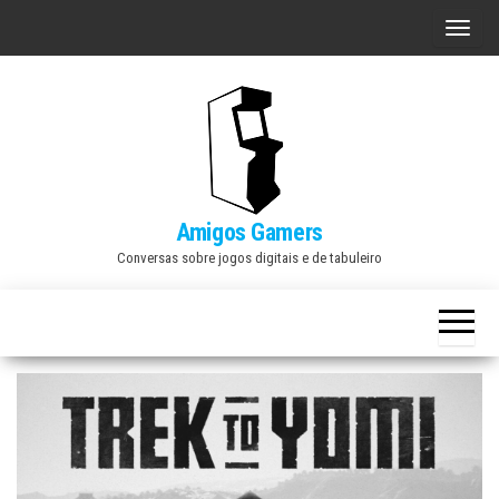
Skip
A
to
l
the
t
content
e
r
n
a
Amigos Gamers
r
Conversas sobre jogos digitais e de tabuleiro
n
a
v
e
g
a
ç