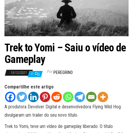
ã
o
Trek to Yomi – Saiu o vídeo de
Gameplay
Por
PEREGRINO
13/12/2021
0
Compartilhe este artigo
A produtora Devolver Digital e desenvolvedora Flying Wild Hog
divulgaram um trailer do seu novo título.
Trek to Yomi, teve um vídeo de gameplay liberado. O título