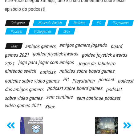
E se você chegou até aqui, deixe o seu comentário sobre esse
episódio do podcast!
Categoria
Nintendo Switch
Notícias
PC
Playstation
Podcast
Videogames
Xbox
amigos gamers jogando
amigos gamers
board
Tags
golden joystick awards
games 2021
golden joystick awards
jogo para jogar com amigos
2021
Jogos de Tabuleiro
nintendo switch
noticias sobre board games
noticias
PC
podcast
noticias sobre video games
Playstation
podcast
podcast sobre board games
dos amigos gamers
podcast
sem continue
sobre video games
sem continue podcast
video games 2021
Xbox