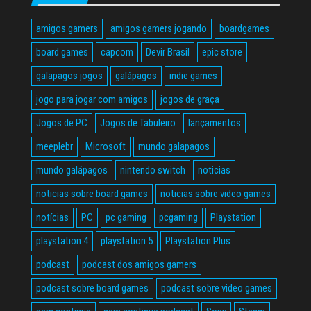
amigos gamers
amigos gamers jogando
boardgames
board games
capcom
Devir Brasil
epic store
galapagos jogos
galápagos
indie games
jogo para jogar com amigos
jogos de graça
Jogos de PC
Jogos de Tabuleiro
lançamentos
meeplebr
Microsoft
mundo galapagos
mundo galápagos
nintendo switch
noticias
noticias sobre board games
noticias sobre video games
notícias
PC
pc gaming
pcgaming
Playstation
playstation 4
playstation 5
Playstation Plus
podcast
podcast dos amigos gamers
podcast sobre board games
podcast sobre video games