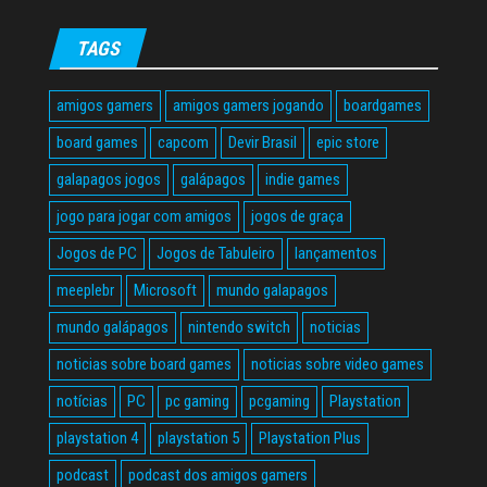
TAGS
amigos gamers
amigos gamers jogando
boardgames
board games
capcom
Devir Brasil
epic store
galapagos jogos
galápagos
indie games
jogo para jogar com amigos
jogos de graça
Jogos de PC
Jogos de Tabuleiro
lançamentos
meeplebr
Microsoft
mundo galapagos
mundo galápagos
nintendo switch
noticias
noticias sobre board games
noticias sobre video games
notícias
PC
pc gaming
pcgaming
Playstation
playstation 4
playstation 5
Playstation Plus
podcast
podcast dos amigos gamers