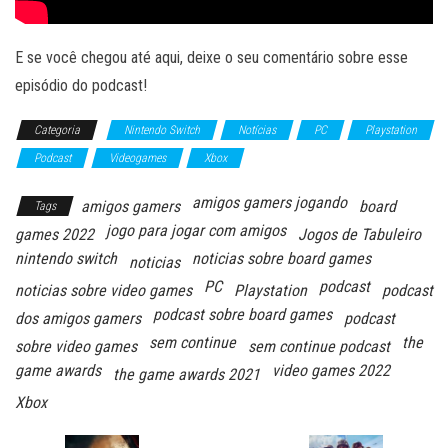
E se você chegou até aqui, deixe o seu comentário sobre esse
episódio do podcast!
Categoria
Nintendo Switch
Notícias
PC
Playstation
Podcast
Videogames
Xbox
amigos gamers jogando
amigos gamers
board
Tags
jogo para jogar com amigos
games 2022
Jogos de Tabuleiro
nintendo switch
noticias sobre board games
noticias
PC
podcast
noticias sobre video games
Playstation
podcast
podcast sobre board games
dos amigos gamers
podcast
sem continue
the
sobre video games
sem continue podcast
game awards
video games 2022
the game awards 2021
Xbox