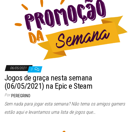
06/05/2021
0
Jogos de graça nesta semana
(06/05/2021) na Epic e Steam
Por
PEREGRINO
Sem nada para jogar esta semana? Não tema os amigos gamers
estão aqui e levantamos uma lista de jogos que…