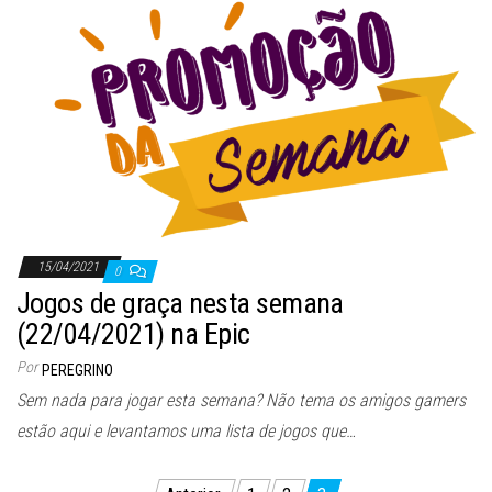
15/04/2021
0
Jogos de graça nesta semana
(22/04/2021) na Epic
Por
PEREGRINO
Sem nada para jogar esta semana? Não tema os amigos gamers
estão aqui e levantamos uma lista de jogos que…