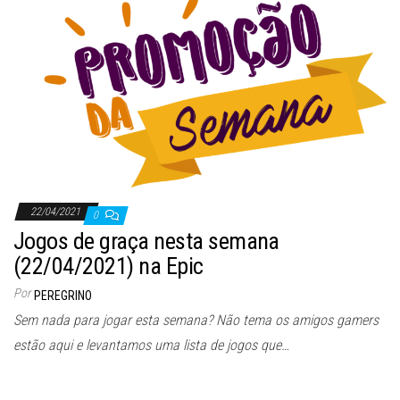
22/04/2021
0
Jogos de graça nesta semana
(22/04/2021) na Epic
Por
PEREGRINO
Sem nada para jogar esta semana? Não tema os amigos gamers
estão aqui e levantamos uma lista de jogos que…