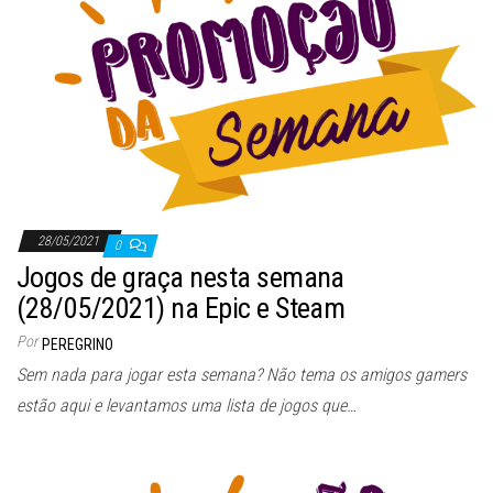
28/05/2021
0
Jogos de graça nesta semana
(28/05/2021) na Epic e Steam
Por
PEREGRINO
Sem nada para jogar esta semana? Não tema os amigos gamers
estão aqui e levantamos uma lista de jogos que…