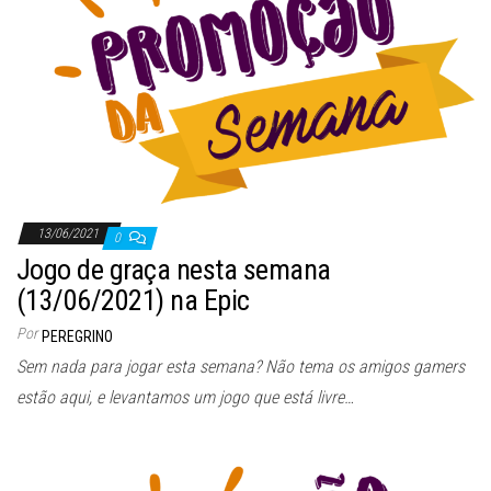
13/06/2021
0
Jogo de graça nesta semana
(13/06/2021) na Epic
Por
PEREGRINO
Sem nada para jogar esta semana? Não tema os amigos gamers
estão aqui, e levantamos um jogo que está livre…