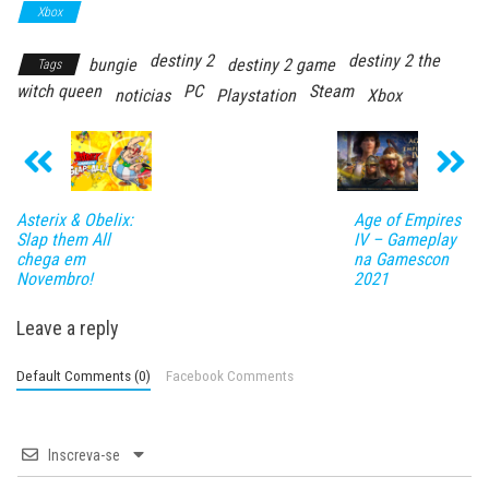
Xbox
destiny 2
destiny 2 the
bungie
destiny 2 game
Tags
witch queen
PC
Steam
noticias
Playstation
Xbox
Asterix & Obelix:
Age of Empires
Slap them All
IV – Gameplay
chega em
na Gamescon
Novembro!
2021
Leave a reply
Default Comments (0)
Facebook Comments
Inscreva-se