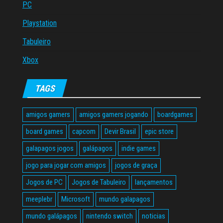
PC
Playstation
Tabuleiro
Xbox
TAGS
amigos gamers
amigos gamers jogando
boardgames
board games
capcom
Devir Brasil
epic store
galapagos jogos
galápagos
indie games
jogo para jogar com amigos
jogos de graça
Jogos de PC
Jogos de Tabuleiro
lançamentos
meeplebr
Microsoft
mundo galapagos
mundo galápagos
nintendo switch
noticias