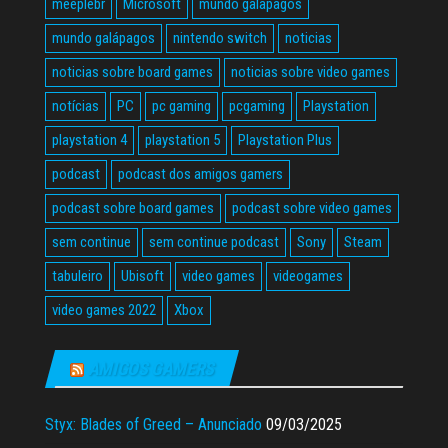
meeplebr
Microsoft
mundo galapagos
mundo galápagos
nintendo switch
noticias
noticias sobre board games
noticias sobre video games
notícias
PC
pc gaming
pcgaming
Playstation
playstation 4
playstation 5
Playstation Plus
podcast
podcast dos amigos gamers
podcast sobre board games
podcast sobre video games
sem continue
sem continue podcast
Sony
Steam
tabuleiro
Ubisoft
video games
videogames
video games 2022
Xbox
AMIGOS GAMERS
Styx: Blades of Greed – Anunciado
09/03/2025