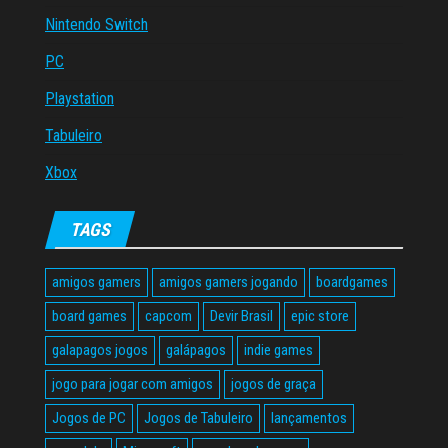
Nintendo Switch
PC
Playstation
Tabuleiro
Xbox
TAGS
amigos gamers
amigos gamers jogando
boardgames
board games
capcom
Devir Brasil
epic store
galapagos jogos
galápagos
indie games
jogo para jogar com amigos
jogos de graça
Jogos de PC
Jogos de Tabuleiro
lançamentos