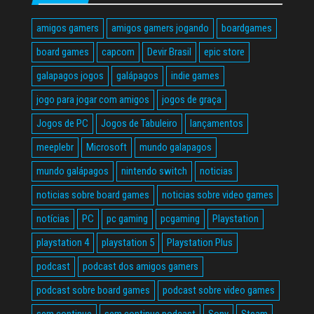
amigos gamers
amigos gamers jogando
boardgames
board games
capcom
Devir Brasil
epic store
galapagos jogos
galápagos
indie games
jogo para jogar com amigos
jogos de graça
Jogos de PC
Jogos de Tabuleiro
lançamentos
meeplebr
Microsoft
mundo galapagos
mundo galápagos
nintendo switch
noticias
noticias sobre board games
noticias sobre video games
notícias
PC
pc gaming
pcgaming
Playstation
playstation 4
playstation 5
Playstation Plus
podcast
podcast dos amigos gamers
podcast sobre board games
podcast sobre video games
sem continue
sem continue podcast
Sony
Steam