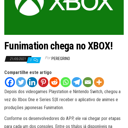
ã
o
Funimation chega no XBOX!
Por
PEREGRINO
21/05/2021
0
Compartilhe este artigo
Depois dos videogames Playstation e Nintendo Switch, chegou a
vez do Xbox One e Series S|X receber o aplicativo de animes e
produções japonesas Funimation.
Conforme os desenvolvedores do APP, ele vai chegar por etapas
para cada um dos consoles. Entre os títulos já disponíveis na