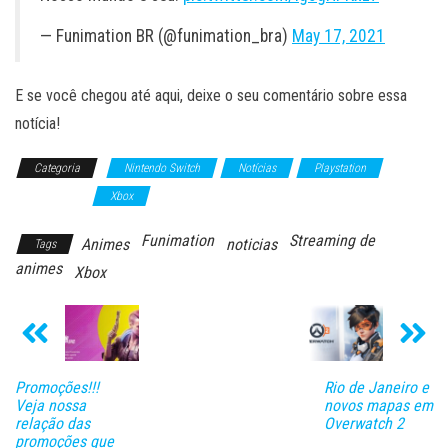
— Funimation BR (@funimation_bra)
May 17, 2021
E se você chegou até aqui, deixe o seu comentário sobre essa
notícia!
Categoria
Nintendo Switch
Notícias
Playstation
Videogames
Xbox
Funimation
Streaming de
Animes
noticias
Tags
animes
Xbox
Promoções!!!
Rio de Janeiro e
Veja nossa
novos mapas em
relação das
Overwatch 2
promoções que