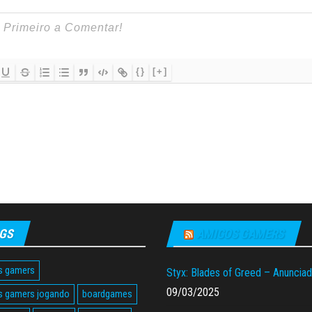
{}
[+]
GS
AMIGOS GAMERS
s gamers
Styx: Blades of Greed – Anuncia
09/03/2025
s gamers jogando
boardgames