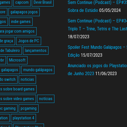
 games
capcom
Devir Brasil
Sem Continue (Podcast) – EP#3
Sobra de Estúdio
05/05/2024
tore
galapagos jogos
Sem Continue (Podcast) – EP#3
agos
indie games
Triplo T – Trine, Tetris e The Las
ara jogar com amigos
18/07/2023
de graça
Jogos de PC
Spoiler Fest Mundo Galápagos –
de Tabuleiro
lançamentos
Edição
15/07/2023
ebr
Microsoft
Anunciado os jogos do Playstatio
 galapagos
mundo galápagos
de Junho 2023
11/06/2023
do switch
noticias
as sobre board games
as sobre video games
notícias
pc gaming
pcgaming
ation
playstation 4