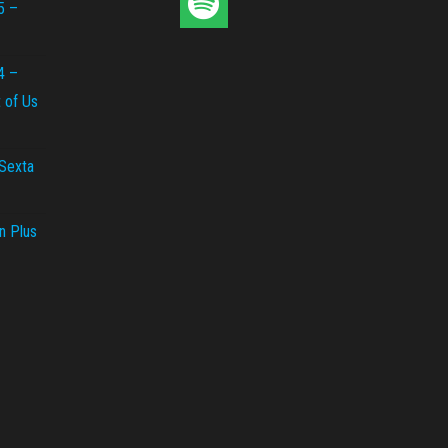
5 –
4 –
t of Us
 Sexta
n Plus