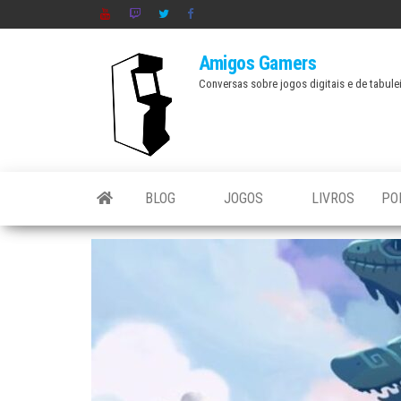
Skip
to
Amigos Gamers
the
Conversas sobre jogos digitais e de tabule
content
BLOG
JOGOS
LIVROS
PO