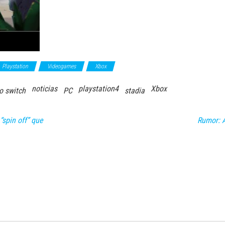
Playstation
Videogames
Xbox
noticias
playstation4
Xbox
o switch
PC
stadia
“spin off” que
Rumor: 