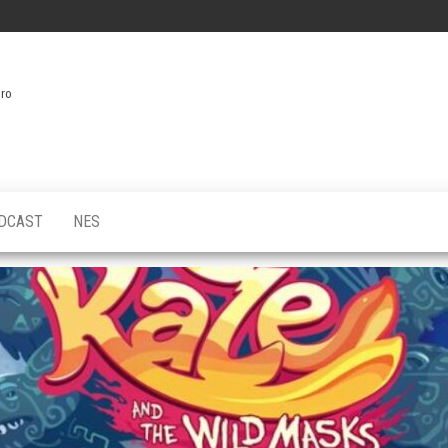
iro
DCAST
NES