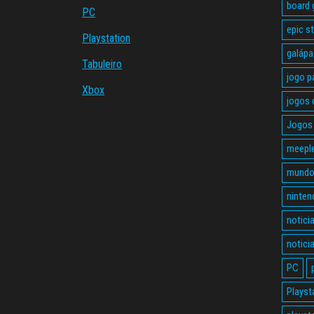
board
PC
epic s
Playstation
galáp
Tabuleiro
jogo p
Xbox
jogos 
Jogos 
meepl
mundo
ninten
notici
notici
PC
Playst