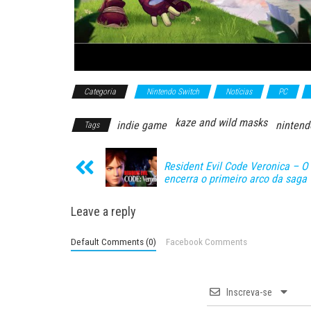
Categoria
Nintendo Switch
Notícias
PC
kaze and wild masks
indie game
nintend
Tags
Resident Evil Code Veronica – O 
encerra o primeiro arco da saga
Leave a reply
Default Comments (0)
Facebook Comments
Inscreva-se