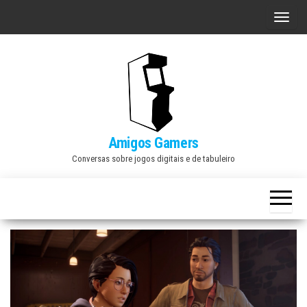
Skip
A
to
l
the
t
content
e
r
n
a
Amigos Gamers
r
Conversas sobre jogos digitais e de tabuleiro
n
a
v
e
g
a
ç