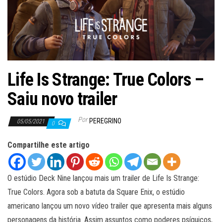
ã
o
Life Is Strange: True Colors –
Saiu novo trailer
Por
PEREGRINO
05/05/2021
0
Compartilhe este artigo
O estúdio Deck Nine lançou mais um trailer de Life Is Strange:
True Colors. Agora sob a batuta da Square Enix, o estúdio
americano lançou um novo vídeo trailer que apresenta mais alguns
personagens da história. Assim assuntos como poderes psíquicos,