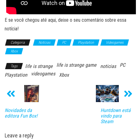
E se você chegou até aqui, deixe o seu comentário sobre essa
notícia!
Categoria
Notícias
PC
Playstation
Videogames
Xbox
life is strange game
PC
life is strange
noticias
Tags
videogames
Playstation
Xbox
Novidades da
Huntdown está
editora Fun Box!
vindo para
Steam
Leave a reply