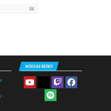
NOSSAS REDES
do
5 –