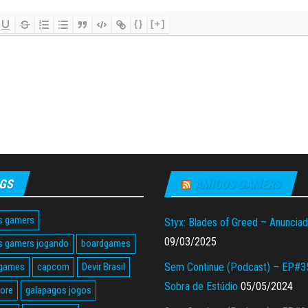
{}
[+]
GS
AMIGOS GAMERS
s gamers
Styx: Blades of Greed – Anuncia
09/03/2025
s gamers jogando
boardgames
 games
capcom
Devir Brasil
Sem Continue (Podcast) – EP#3
Sobra de Estúdio
05/05/2024
tore
galapagos jogos