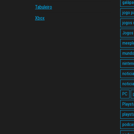
galáp
Tabuleiro
jogo p
Xbox
jogos 
Jogos 
meepl
mundo
ninten
notici
notici
PC
Playst
playst
podca