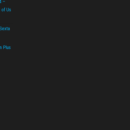
4 –
t of Us
 Sexta
n Plus