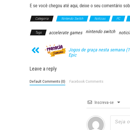
E se você chegou até aqui, deixe o seu comentário sobr
Categoria
Nintendo Switch
Notícias
PC
nintendo switch
accelerate games
notici
Tags
Jogos de graça nesta semana (
Epic
Leave a reply
Default Comments (0)
Facebook Comments
Inscreva-se