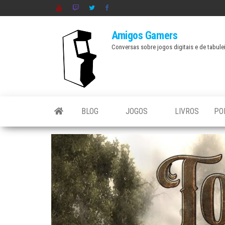
Skip
to
Amigos Gamers
the
Conversas sobre jogos digitais e de tabule
content
BLOG
JOGOS
LIVROS
PO