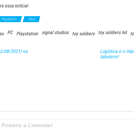
e essa notícia!
Playstation
Xbox
PC
signal studios
toy soldiers hd
as
Playstation
toy soldiers
t
12/08/2021) na
Logística e o imp
tabuleiro!