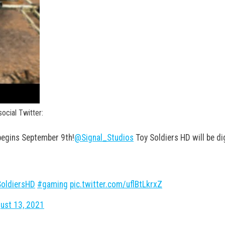
ocial Twitter:
begins September 9th!
@Signal_Studios
Toy Soldiers HD will be dig
oldiersHD
#gaming
pic.twitter.com/uflBtLkrxZ
ust 13, 2021