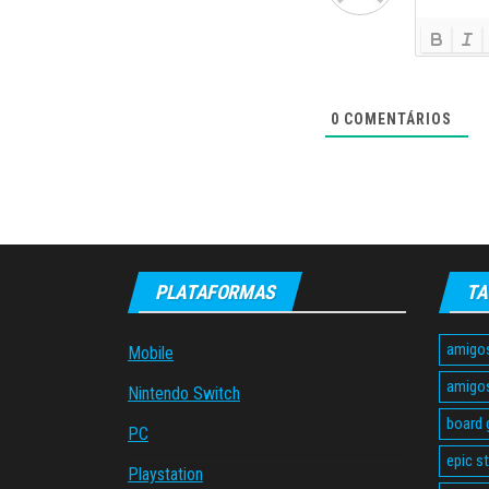
0
COMENTÁRIOS
PLATAFORMAS
TA
amigo
Mobile
amigo
Nintendo Switch
board
PC
epic s
Playstation