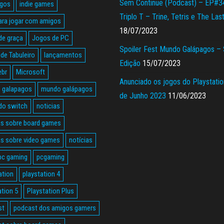
Sem Continue (Podcast) – EP#3
agos
indie games
Triplo T – Trine, Tetris e The Las
ara jogar com amigos
18/07/2023
de graça
Jogos de PC
Spoiler Fest Mundo Galápagos –
de Tabuleiro
lançamentos
Edição
15/07/2023
ebr
Microsoft
Anunciado os jogos do Playstatio
 galapagos
mundo galápagos
de Junho 2023
11/06/2023
do switch
noticias
as sobre board games
as sobre video games
notícias
pc gaming
pcgaming
ation
playstation 4
ation 5
Playstation Plus
st
podcast dos amigos gamers