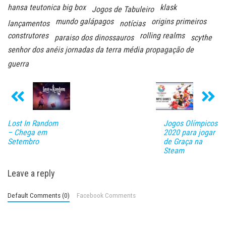
hansa teutonica big box
klask
Jogos de Tabuleiro
mundo galápagos
origins primeiros
lançamentos
notícias
construtores
rolling realms
paraiso dos dinossauros
scythe
senhor dos anéis jornadas da terra média propagação de
guerra
Lost In Random
Jogos Olímpicos
– Chega em
2020 para jogar
Setembro
de Graça na
Steam
Leave a reply
Default Comments (0)
Facebook Comments