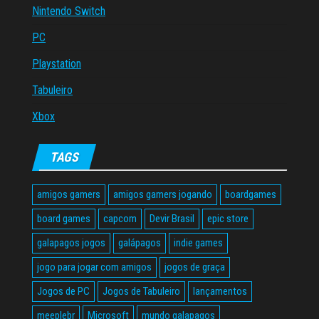
Nintendo Switch
PC
Playstation
Tabuleiro
Xbox
TAGS
amigos gamers
amigos gamers jogando
boardgames
board games
capcom
Devir Brasil
epic store
galapagos jogos
galápagos
indie games
jogo para jogar com amigos
jogos de graça
Jogos de PC
Jogos de Tabuleiro
lançamentos
meeplebr
Microsoft
mundo galapagos