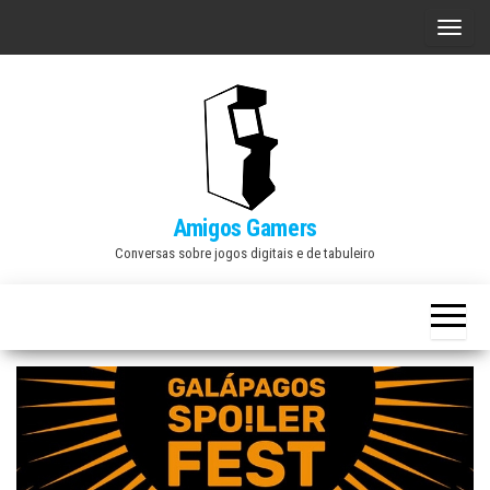
Skip
A
to
l
the
t
content
e
r
n
a
Amigos Gamers
r
Conversas sobre jogos digitais e de tabuleiro
n
a
v
e
g
a
ç